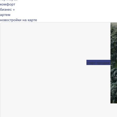
комфорт
бизнес +
артем
новостройки на карте
старт продаж