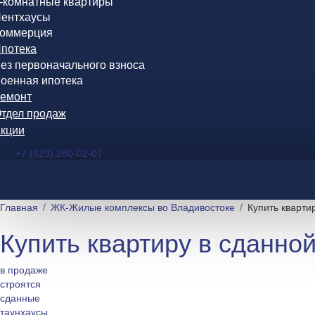
-комнатные квартиры
ентхаусы
оммерция
потека
ез первоначального взноса
оенная ипотека
емонт
тдел продаж
кции
+7 (423) 280-02-07
Главная
ЖК-Жилые комплексы во Владивостоке
Купить кварти
Купить квартиру в сданно
в продаже
строятся
сданные
таунхаусы