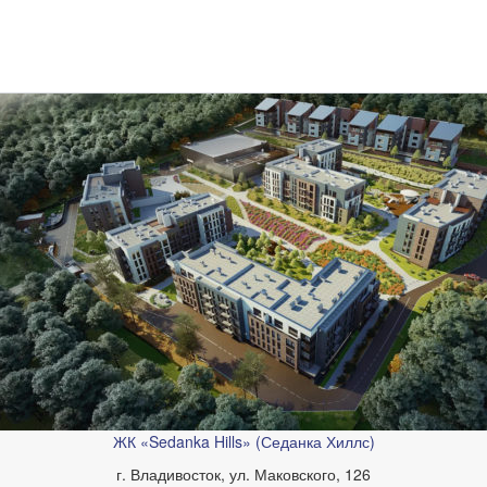
ЖК «Sedanka Hills» (Седанка Хиллс)
г. Владивосток, ул. Маковского, 126