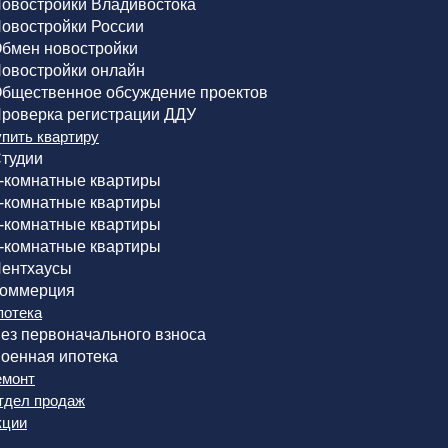
овостройки Владивостока
овостройки России
бмен новостройки
овостройки онлайн
бщественное обсуждение проектов
роверка регистрации ДДУ
упить квартиру
тудии
-комнатные квартиры
-комнатные квартиры
-комнатные квартиры
-комнатные квартиры
ентхаусы
оммерция
потека
ез первоначального взноса
оенная ипотека
емонт
тдел продаж
кции