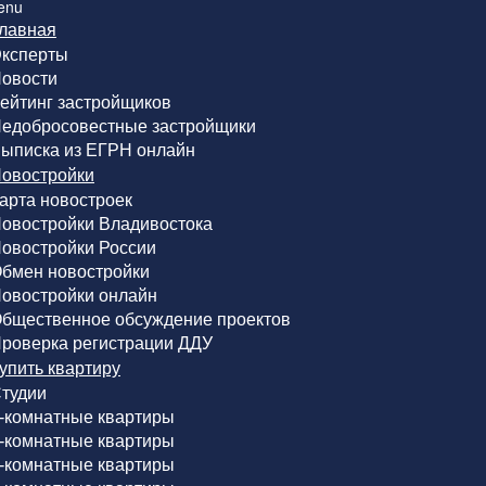
enu
лавная
ксперты
овости
ейтинг застройщиков
едобросовестные застройщики
ыписка из ЕГРН онлайн
овостройки
арта новостроек
овостройки Владивостока
овостройки России
бмен новостройки
овостройки онлайн
бщественное обсуждение проектов
роверка регистрации ДДУ
упить квартиру
тудии
-комнатные квартиры
-комнатные квартиры
-комнатные квартиры