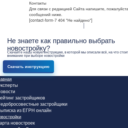
Контакты
Для связи с редакцией Сайта напишите, пожалуйст
сообщений ниже.
[contact-form-7 404 "Не найдено"]
Не знаете как правильно выбрать
новостройку?
Скачайте нашу новую инструкцию, в которой мы описали всё, на что стои
внимание при выборе новостройки
Скачать инструкцию
лавная
ксперты
овости
ейтинг застройщиков
едобросовестные застройщики
ыписка из ЕГРН онлайн
овостройки
арта новостроек