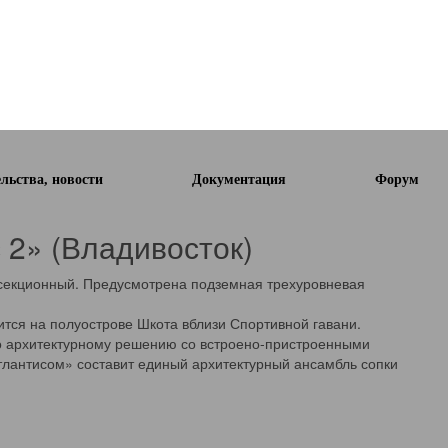
льства, новости
Документация
Форум
 2» (Владивосток)
3-секционный. Предусмотрена подземная трехуровневая
ится на полуострове Шкота вблизи Спортивной гавани.
о архитектурному решению со встроено-пристроенными
антисом» составит единый архитектурный ансамбль сопки