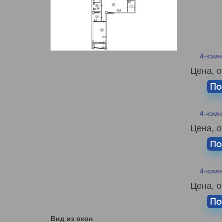
4-комн
Цена, о
По
4-комн
Цена, о
По
4-комн
Цена, о
По
Вид из окон