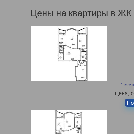
Цены на квартиры в ЖК 
4-комн
Цена, о
По