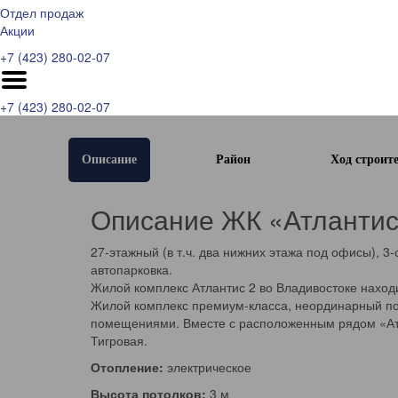
Отдел продаж
Акции
+7 (423) 280-02-07
+7 (423) 280-02-07
Описание
Район
Ход строите
Описание ЖК «Атлантис
27-этажный (в т.ч. два нижних этажа под офисы), 
автопарковка.
Жилой комплекс Атлантис 2 во Владивостоке наход
Жилой комплекс премиум-класса, неординарный п
помещениями. Вместе с расположенным рядом «Атл
Тигровая.
Отопление:
электрическое
Высота потолков:
3 м