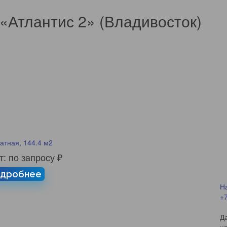
«Атлантис 2» (Владивосток)
атная, 144.4 м2
т: по запросу ₽
дробнее
Н
+7
Д