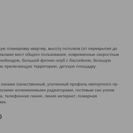
ю планировку квартир, высоту потолков (от перекрытия до
риалами мест общего пользования, оовременные скоростные
кобондом, большой фитнес-клуб с бассейном, большую
ную прилегающую территорию, детскую площадку.
 окнами (качественный, усиленный профиль импортного пр-
плоскими аллюминевыми радиаторами, гостевым сан узлом
ка, телефонная линия, линия интернет, пожарная
жек.
ю