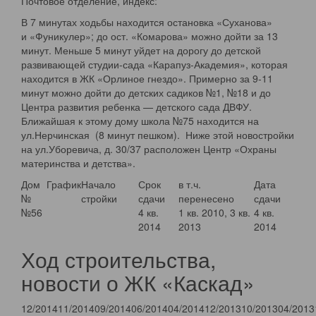
Почтовое отделение, индекс:
В 7 минутах ходьбы находится остановка «Суханова»
и «Фуникулер»; до ост. «Комарова» можно дойти за 13
минут. Меньше 5 минут уйдет на дорогу до детской
развивающей студии-сада «Карапуз-Академия», которая
находится в ЖК «Орлиное гнездо». Примерно за 9-11
минут можно дойти до детских садиков №1, №18 и до
Центра развития ребенка — детского сада ДВФУ.
Ближайшая к этому дому школа №75 находится на
ул.Нерчинская (8 минут пешком). Ниже этой новостройки
на ул.Уборевича, д. 30/37 расположен Центр «Охраны
материнства и детства».
Дом
График
Начало
Срок
в т.ч.
Дата
№
стройки
сдачи
перенесено
сдачи
№56
4 кв.
1 кв. 2010, 3 кв.
4 кв.
2014
2013
2014
Ход строительства,
новости о ЖК «Каскад»
12/2014
11/2014
09/2014
06/2014
04/2014
12/2013
10/2013
04/2013