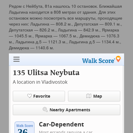
Рядом с Нейбута, 81а нашлось 10 остановок. Ближайшая
Ладыгина находится в 808 метрах от здания. Для этих
остановок можно посмотреть все маршруты, проходящие
через них: Ладыгина — 808.2 м., Депутатская — 809.1 м.,
Депутатская — 826.2 м., Ладыгина — 842.9 м., Ярмарка
— 1045.5 м., Ярмарка — 1067.5 м., Демидюка — 1076.3
м., Ладыгина д.5 — 1121.3 м., Ладыгина д.5 — 1134.4 м.,
Демидюка — 1140.6 м.