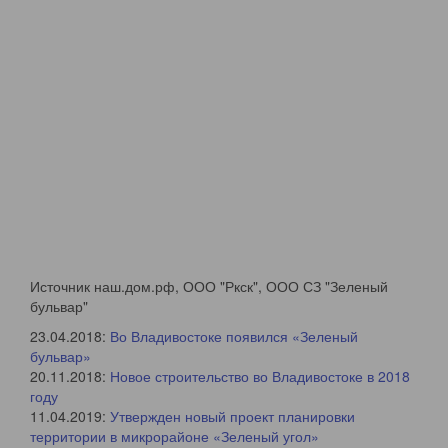
18.09.2019
Дом №3
Дом №3
Дом №3
Источник наш.дом.рф, ООО "Ркск", ООО СЗ "Зеленый
бульвар"
Дом №3
Дом №3
Дом №3
23.04.2018:
Во Владивостоке появился «Зеленый
бульвар»
20.11.2018:
Новое строительство во Владивостоке в 2018
году
11.04.2019:
Утвержден новый проект планировки
территории в микрорайоне «Зеленый угол»