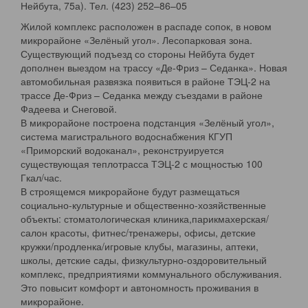
Нейбута, 75а). Тел. (423) 252–86–05
Жилой комплекс расположен в распаде сопок, в новом
микрорайоне «Зелёный угол». Лесопарковая зона.
Существующий подъезд со стороны Нейбута будет
дополнен выездом на трассу «Де-Фриз – Седанка». Новая
автомобильная развязка появиться в районе ТЭЦ-2 на
трассе Де-Фриз – Седанка между съездами в районе
Фадеева и Снеговой.
В микрорайоне построена подстанция «Зелёный угол»,
система магистрального водоснабжения КГУП
«Приморский водоканал», реконструируется
существующая теплотрасса ТЭЦ-2 с мощностью 100
Гкал/час.
В строящемся микрорайоне будут размещаться
социально-культурные и общественно-хозяйственные
объекты: стоматологическая клиника,парикмахерская/
салон красоты, фитнес/тренажеры, офисы, детские
кружки/продленка/игровые клубы, магазины, аптеки,
школы, детские сады, физкультурно-оздоровительный
комплекс, предприятиями коммунального обслуживания.
Это повысит комфорт и автономность проживания в
микрорайоне.