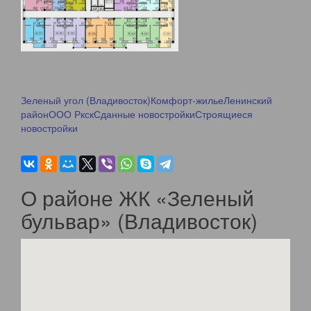
Зеленый угол (Владивосток)
Комфорт-жилье
Ленинский
район
ООО Ркск
Сданные новостройки
Строящиеся
новостройки
О районе ЖК «Зеленый
бульвар» (Владивосток)