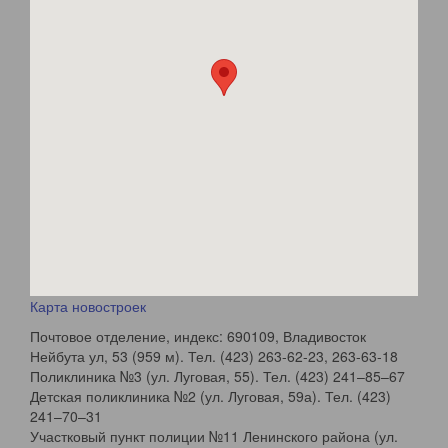
Карта новостроек
Почтовое отделение, индекс: 690109, Владивосток
Нейбута ул, 53 (959 м). Тел. (423) 263-62-23, 263-63-18
Поликлиника №3 (ул. Луговая, 55). Тел. (423) 241–85–67
Детская поликлиника №2 (ул. Луговая, 59а). Тел. (423)
241–70–31
Участковый пункт полиции №11 Ленинского района (ул.