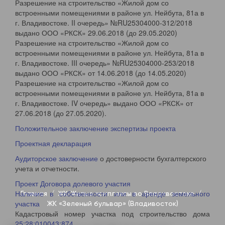
Разрешение на строительство «Жилой дом со
встроенными помещениями в районе ул. Нейбута, 81а в
г. Владивостоке. II очередь» №RU25304000-312/2018
выдано ООО «РКСК» 29.06.2018 (до 29.05.2020)
Разрешение на строительство «Жилой дом со
встроенными помещениями в районе ул. Нейбута, 81а в
г. Владивостоке. III очередь» №RU25304000-253/2018
выдано ООО «РКСК» от 14.06.2018 (до 14.05.2020)
Разрешение на строительство «Жилой дом со
встроенными помещениями в районе ул. Нейбута, 81а в
г. Владивостоке. IV очередь» выдано ООО «РКСК» от
27.06.2018 (до 27.05.2020).
Положительное заключение экспертизы проекта
Проектная декларация
Аудиторское заключение
о достоверности бухгалтерского
учета и отчетности.
Проект Договора долевого участия
Наличие в собственности или в аренде земельного
Главная
ЖК-Жилые комплексы во Владивостоке
участка
ЖК «Зеленый бульвар» (Владивосток)
Кадастровый номер участка под строительство дома
25:28:010043:874