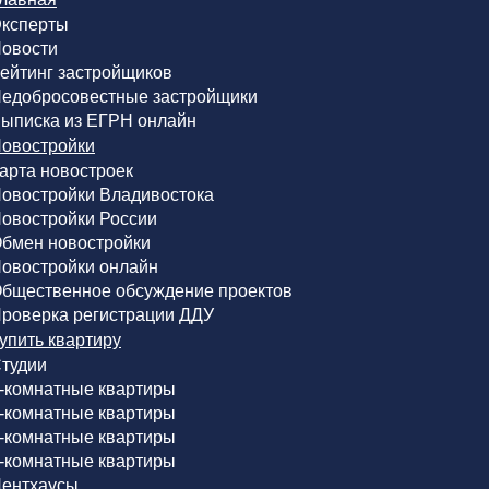
ксперты
овости
ейтинг застройщиков
едобросовестные застройщики
ыписка из ЕГРН онлайн
овостройки
арта новостроек
овостройки Владивостока
овостройки России
бмен новостройки
овостройки онлайн
бщественное обсуждение проектов
роверка регистрации ДДУ
упить квартиру
тудии
-комнатные квартиры
-комнатные квартиры
-комнатные квартиры
-комнатные квартиры
ентхаусы