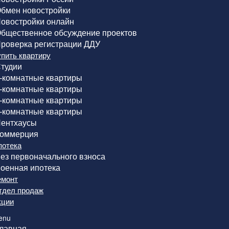
бмен новостройки
овостройки онлайн
бщественное обсуждение проектов
роверка регистрации ДДУ
упить квартиру
тудии
-комнатные квартиры
-комнатные квартиры
-комнатные квартиры
-комнатные квартиры
ентхаусы
оммерция
потека
ез первоначального взноса
оенная ипотека
емонт
тдел продаж
кции
enu
лавная