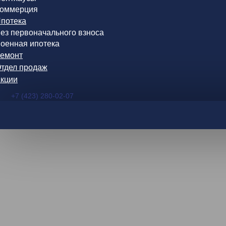
оммерция
потека
ез первоначального взноса
оенная ипотека
емонт
тдел продаж
кции
+7 (423) 280-02-07