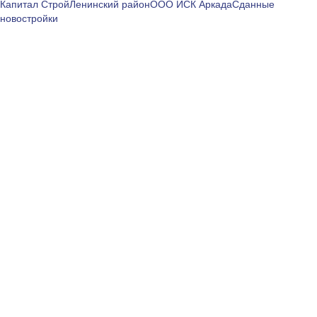
Капитал Строй
Ленинский район
ООО ИСК Аркада
Сданные
новостройки