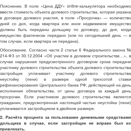
Пояснение.
В поле «Цена ДДУ» online-калькулятора необходимо
ввести стоимость объекта долевого строительства, которая указана
в договоре долевого участия, в поле «Просрочка» — количество
дней со дня, когда квартира или иное недвижимое имущество
должны быть переданы дольщику по договору, до дня, когда
имущество фактически передано (или по сегодняшний день — в
том случае, если квартира не передана).
Обоснование.
Согласно части 2 статьи 6 Федерального закона №
214-ФЗ от 30.12.2004 «Об участии в долевом строительстве…», в
случае нарушения предусмотренного договором срока передачи
участнику долевого строительства объекта долевого строительства
застройщик уплачивает участнику долевого строительства
неустойку (пени) в размере одной трехсотой ставки
рефинансирования Центрального банка РФ, действующей на день
исполнения обязательства, от цены договора за каждый день
просрочки. Если участником долевого строительства является
гражданин, предусмотренная настоящей частью неустойка (пени)
уплачивается застройщиком в двойном размере.
2. Расчёта процента за пользование денежными средствами
дольщика в случае, если застройщик не вправе был их
привлекать.