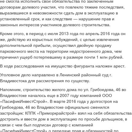
не смогла исполнить свои обязательства по заключенным
договорам долевого участия, что повлекло тяжкие последствия,
выразившиеся в невозможности сдать дом в эксплуатацию в
установленный срок, и как следствие — нарушение прав и
законных интересов участников долевого строительства.
Кроме этого, в период с июля 2013 года по апрель 2016 года он
же, действую из корыстных побуждений, с целью извлечения
дополнительной прибыли, осуществил двойную продажу
парковочного места на территории недостроенного дома, чем
причинил ущерб потерпевшему в размере почти 1 млн рублей.
В ходе расследования на имущество фигуранта наложен арест.
Уголовное дело направлено в Ленинский районный суд г.
Владивостока для рассмотрения по существу.
Напомним, строительство жилого дома по ул. Грибоедова, 46 во
Владивостоке началось еще в 2007 году компанией ООО
«ПасификИнвестСтрой». В марте 2016 года у долгостроя на
Грибоедова, 46 во Владивостоке официально сменился
застройщик: КППК «Приморкрайстрой» взял на себя обязательства
достроить и ввести дом в эксплуатацию по просьбе дольщиков, в
связи с чем был подписан договор с компанией
«ПасификИнвестСтрой» о передаче прав и обязанностей по