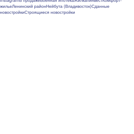
Instagram
В продаже
Военная ипотека
Жилкапинвест
Комфорт-
жилье
Ленинский район
Нейбута (Владивосток)
Сданные
новостройки
Строящиеся новостройки