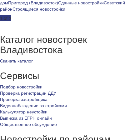
дом
Пригород (Владивосток)
Сданные новостройки
Советский
район
Строящиеся новостройки
Post
1 of 2
navigation
Каталог новостроек
Владивостока
Скачать каталог
Сервисы
Подбор новостройки
Проверка регистрации ДДУ
Проверка застройщика
Видеонаблюдение за стройками
Калькулятор неустойки
Выписка из ЕГРН онлайн
Общественное обсуждение
Новостройки по районам