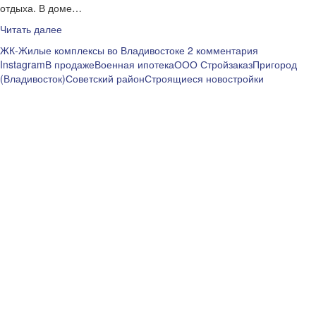
отдыха. В доме…
Читать далее
ЖК-Жилые комплексы во Владивостоке
2 комментария
Instagram
В продаже
Военная ипотека
ООО Стройзаказ
Пригород
(Владивосток)
Советский район
Строящиеся новостройки