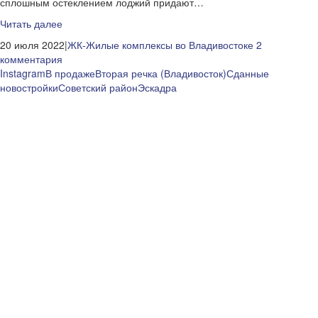
сплошным остеклением лоджий придают…
Читать далее
20 июля 2022|
ЖК-Жилые комплексы во Владивостоке
2
комментария
Instagram
В продаже
Вторая речка (Владивосток)
Сданные
новостройки
Советский район
Эскадра