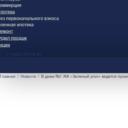
оммерция
потека
ез первоначального взноса
оенная ипотека
емонт
тдел продаж
кции
+7 (423) 280-02-07
Главная
Новости
В доме №1 ЖК «Зеленый угол» ведется пуск