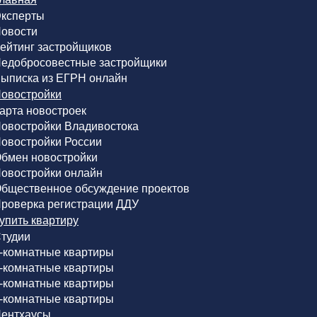
ксперты
овости
ейтинг застройщиков
едобросовестные застройщики
ыписка из ЕГРН онлайн
овостройки
арта новостроек
овостройки Владивостока
овостройки России
бмен новостройки
овостройки онлайн
бщественное обсуждение проектов
роверка регистрации ДДУ
упить квартиру
тудии
-комнатные квартиры
-комнатные квартиры
-комнатные квартиры
-комнатные квартиры
ентхаусы