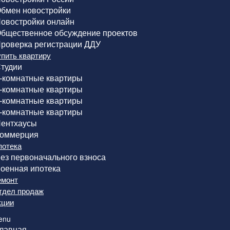
бмен новостройки
овостройки онлайн
бщественное обсуждение проектов
роверка регистрации ДДУ
упить квартиру
тудии
-комнатные квартиры
-комнатные квартиры
-комнатные квартиры
-комнатные квартиры
ентхаусы
оммерция
потека
ез первоначального взноса
оенная ипотека
емонт
тдел продаж
кции
enu
лавная