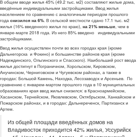
В общем вводе жилья 45% (49.2 тыс. м2) составляют жилые дома,
введённые индивидуальными застройщиками. Ввод жилья
населением по сравнению с аналогичным периодом прошлого
года
снизился на 6%
. В сельской местности сдано 17.1 тыс. м2
жилья (16% введенного жилья по краю),
на 21% меньше
, чем в
январе-марте 2018 года. Из него 85% введено индивидуальными
застройщиками.
Ввод жилья осуществлен почти во всех городах края (кроме
Дальнегорска и Фокино) и большинстве районов края (кроме
Надеждинского, Ольгинского и Спасского). Наиболь­ший рост ввода
жилья достигнут в Пограничном, Хорольском, Кировском,
Анучинском, Черниговском и Чугуевском районах, а также в
городах: Большой Камень, Находка, Лесозаводск и Арсеньев. По
сравнению с январем-мартом прошлого года в 10 муниципальных
образованиях края ввод жилья сни­зился: в Красноармейском,
Хасанском, Тернейском, Яковлевском, Октябрьском, Ханкайском и
Пожарском районах, и в городах: Дальнереченск, Партизанск и
Артем.
Из общей площади введённых домов на
Владивосток приходится 42% жилья, Уссурийск