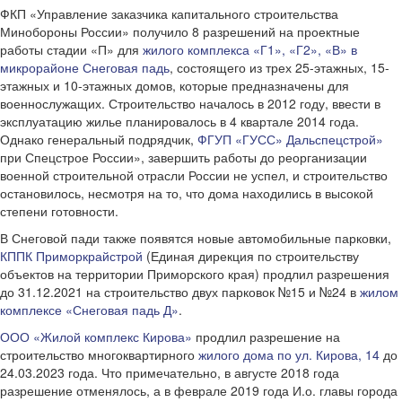
ФКП «Управление заказчика капитального строительства
Минобороны России» получило 8 разрешений на проектные
работы стадии «П» для
жилого комплекса «Г1», «Г2», «В» в
микрорайоне Снеговая падь
, состоящего из трех 25-этажных, 15-
этажных и 10-этажных домов, которые предназначены для
военнослужащих. Строительство началось в 2012 году, ввести в
эксплуатацию жилье планировалось в 4 квартале 2014 года.
Однако генеральный подрядчик,
ФГУП «ГУСС» Дальспецстрой»
при Спецстрое России», завершить работы до реорганизации
военной строительной отрасли России не успел, и строительство
остановилось, несмотря на то, что дома находились в высокой
степени готовности.
В Снеговой пади также появятся новые автомобильные парковки,
КППК Приморкрайстрой
(Единая дирекция по строительству
объектов на территории Приморского края) продлил разрешения
до 31.12.2021 на строительство двух парковок №15 и №24 в
жилом
комплексе «Снеговая падь Д»
.
ООО «Жилой комплекс Кирова»
продлил разрешение на
строительство многоквартирного
жилого дома по ул. Кирова, 14
до
24.03.2023 года. Что примечательно, в августе 2018 года
разрешение отменялось, а в феврале 2019 года И.о. главы города