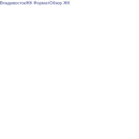
Владивосток
ЖК Формат
Обзор ЖК