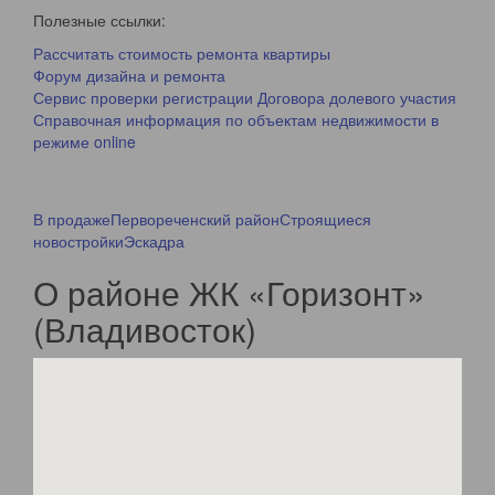
Полезные ссылки:
Рассчитать стоимость ремонта квартиры
Форум дизайна и ремонта
Сервис проверки регистрации Договора долевого участия
Справочная информация по объектам недвижимости в
режиме online
В продаже
Первореченский район
Строящиеся
новостройки
Эскадра
О районе ЖК «Горизонт»
(Владивосток)