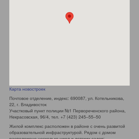
Карта новостроек
Почтовое отделение, индекс: ​690087, ул. Котельникова,
22, г. Владивосток
Участковый пункт полиции №1 Первореченского района,
Некрасовская, 96/4, тел. +7 (423) 245‒55‒50
Жилой комплекс расположен в районе с очень развитой
образовательной инфраструктурой. Рядом с домом
расположено несколько школ и детских садов: