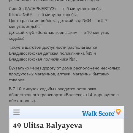
Лицей «ДАЛЬРЫБВТУЗ» — в 5 минутах ходьбы;
Школа №69 — в 5 минутах ходьбы;
Центр развития ребенка-детский сад №34 — в 5-7
минутах ходьбы;
Детский клуб «Золотые зернышки» — в 10 минутах
ходьбы;
Также в шаговой доступности располагаются
Владивостокская детская поликлиника №5 и
Владивостокская поликлиника №1.
Буквально через дорогу от дома расположено несколько
продуктовых магазинов, аптеки, магазины бытовых
товаров.
В 7-10 минутах ходьбы находится остановка
общественного транспорта «Баляева» (14 маршрутов в
обе стороны).