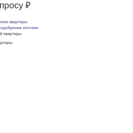
апросу ₽
ичие квартиры
 одобрении ипотеки
ой квартиры
артиры