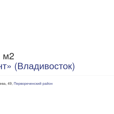
8 м2
т» (Владивосток)
яева, 49,
Первореченский район