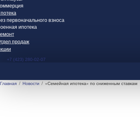
оммерция
потека
ез первоначального взноса
оенная ипотека
емонт
тдел продаж
кции
+7 (423) 280-02-07
Главная
Новости
«Семейная ипотека» по сниженным ставкам