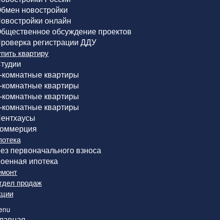
бмен новостройки
овостройки онлайн
бщественное обсуждение проектов
роверка регистрации ДДУ
упить квартиру
тудии
-комнатные квартиры
-комнатные квартиры
-комнатные квартиры
-комнатные квартиры
ентхаусы
оммерция
потека
ез первоначального взноса
оенная ипотека
емонт
тдел продаж
кции
enu
лавная