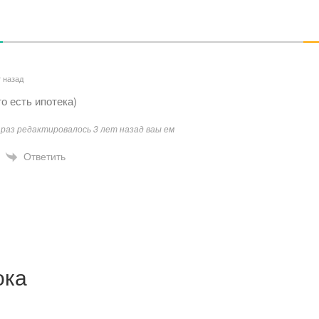
т назад
о есть ипотека)
раз редактировалось 3 лет назад ваы ем
Ответить
ока