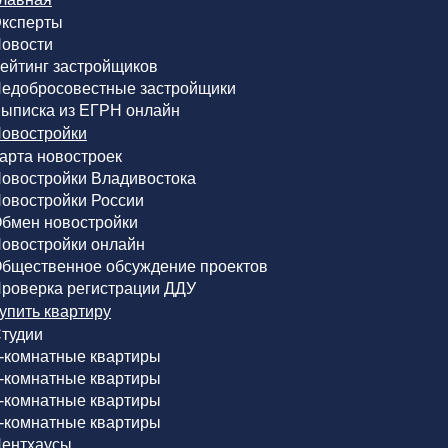
ксперты
овости
ейтинг застройщиков
едобросовестные застройщики
ыписка из ЕГРН онлайн
овостройки
арта новостроек
овостройки Владивостока
овостройки России
бмен новостройки
овостройки онлайн
бщественное обсуждение проектов
роверка регистрации ДДУ
упить квартиру
тудии
-комнатные квартиры
-комнатные квартиры
-комнатные квартиры
-комнатные квартиры
ентхаусы