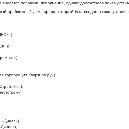
е вносятся поправки, дополнения, однако долгостроев почему-то м
ый проблемный дом города, который был введен в эксплуатацию в
ДВСК»);
СК»);
ремонт»);
я корпорация Квартира.ру»);
Стройтэкс»);
естстрой»);
й «Динас»);
«Динас»);