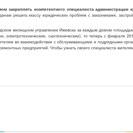
ом закреплять компетентного специалиста администрации к
данам решить массу юридических проблем с заказчиками, застро
одском жилищном управлении Ижевска за каждым домом площадью о
, электротехнические, сантехнические), то теперь с февраля 20
 жителям во взаимодействии с обслуживающими и подрядными орга
ремонтных предприятий. Чтобы узнать своего специалиста жителям