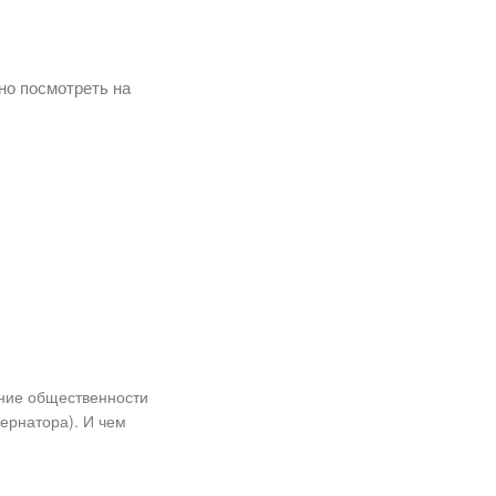
но посмотреть на
ание общественности
бернатора). И чем