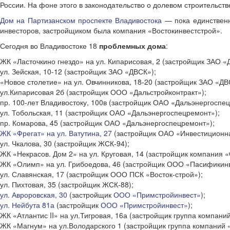
России. На фоне этого в законодательство о долевом строительств
Дом на Партизанском проспекте Владивостока
— пока единственн
инвесторов, застройщиком была компания «Востокинвестстрой».
Сегодня во Владивостоке 18
проблемных дома
:
ЖК «Ласточкино гнездо» на ул. Кипарисовая, 2 (застройщик ЗАО «
ул. Зейская, 10-12 (застройщик ЗАО «ДВСК»);
«Новое столетие» на ул. Овчинникова, 18-20 (застройщик ЗАО «ДВ
ул.Кипарисовая 2б (застройщик ООО «Дальстройконтракт»);
пр. 100-лет Владивостоку, 100в (застройщик ОАО «Дальэнергоспец
ул. Тобольская, 11 (застройщик ОАО «Дальэнергоспецремонт»);
пр. Комарова, 45 (застройщик ОАО «Дальэнергоспецремонт»);
ЖК «Фрегат» на ул. Ватутина, 27
(застройщик ОАО «Инвестиционна
ул. Чкалова, 30 (застройщик ЖСК-94);
ЖК «Некрасов. Дом 2» на ул. Круговая, 14 (застройщик компания «
ЖК «Олимп» на ул. Грибоедова, 46 (застройщик ООО «Пасификинв
ул. Славянская, 17 (застройщик ООО ПСК «Восток-строй»);
ул. Пихтовая, 35 (застройщик ЖСК-88);
ул. Авроровская, 30
(застройщик
ООО «Примстройинвест»
);
ул. Нейбута 81а
(застройщик
ООО «Примстройинвест»
);
ЖК «Атлантис II» на ул.Тигровая, 16а (застройщик группа компани
ЖК «Магнум» на ул.Володарского 1 (застройщик группа компаний 