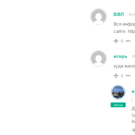
ВВП
12 л
Вся инфор
сайте htt
0
игорь
13
куда жало
0
a
Автор
Д
(
б