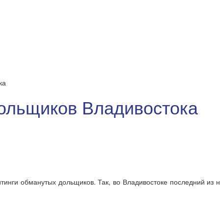
ка
ольщиков Владивостока
инги обманутых дольщиков. Так, во Владивостоке последний из ни