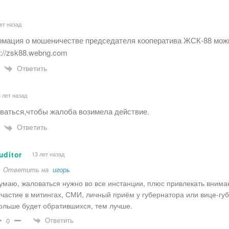
ет назад
мация о мошеничестве председателя кооператива ЖСК-88 мож
p://zsk88.webng.com
Ответить
 лет назад
ваться,чтобы жалоба возимела действие.
Ответить
uditor
13 лет назад
Ответить на
игорь
умаю, жаловаться нужно во все инстанции, плюс привлекать вним
участие в митингах, СМИ, личный приём у губернатора или вице-гу
ольше будет обратившихся, тем лучше.
Ответить
0