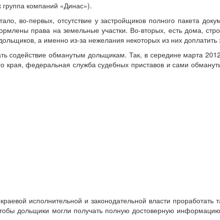
 группа компаний «Динас»).
тало, во-первых, отсутствие у застройщиков полного пакета доку
рмлены права на земельные участки. Во-вторых, есть дома, стро
дольщиков, а именно из-за нежелания некоторых из них доплатить 
ать содействие обманутым дольщикам. Так, в середине марта 201
го края, федеральная служба судебных приставов и сами обманут
аевой исполнительной и законодательной власти проработать т
чтобы дольщики могли получать полную достоверную информацию 