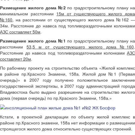
Размещение жилого дома №2
по градостроительному плану на
минимальном расстоянии
15м от существующего жилого дома
№160
, на расстоянии от существующего жилого дома №162 
34м. Расстояние до навеса под топливораздаточными колонками
АЗС составляет 50м
.
Размещение жилого дома №1
по градостроительному плану на
расстоянии
53,5 м от существующего жилого дома №160
.
Расстояние до навеса под топливораздаточными колонками
АЗС
составляет 20м
.
По рабочему проекту на строительство объекта «Жилой комплекс
в районе пр.Красного Знамени, 158а. Жилой дом №1 (Первая
очередь)» в 2007 году получено положительное заключение
государственной экспертизы, в 2007 году администрацией города
Владивостока было выдано разрешение на строительство жилого
дома (первая очередь) по пр.Красного Знамени, 158а.»
Кстати, в проектной декларации по объекту жилой комплекс в
районе пр.Красного знамени, 158а нет информации о размещении
строящегося жилого дома относительно существующих строений.