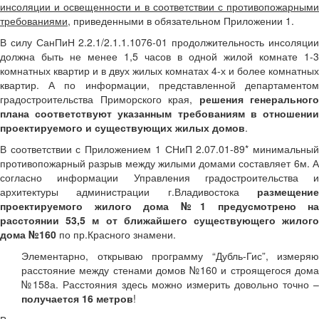
инсоляции и освещенности и в соответствии с противопожарными
требованиями
, приведенными в обязательном Приложении 1.
В силу СанПиН 2.2.1/2.1.1.1076-01 продолжительность инсоляции
должна быть не менее 1,5 часов в одной жилой комнате 1-3
комнатных квартир и в двух жилых комнатах 4-х и более комнатных
квартир. А по информации, представленной департаментом
градостроительства Приморского края,
решения генерального
плана соответствуют указанным требованиям в отношении
проектируемого и существующих жилых домов
.
В соответствии с Приложением 1 СНиП 2.07.01-89* минимальный
противопожарный разрыв между жилыми домами составляет 6м. А
согласно информации Управления градостроительства и
архитектуры администрации г.Владивостока
размещение
проектируемого жилого дома №1 предусмотрено на
расстоянии 53,5 м от ближайшего существующего жилого
дома №160
по пр.Красного знамени.
Элементарно, открываю программу “Дубль-Гис”, измеряю
расстояние между стенами домов №160 и строящегося дома
№158а. Расстояния здесь можно измерить довольно точно –
получается 16 метров
!