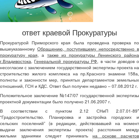
ответ краевой Прокуратуры
Прокуратурой Приморского края была проведена проверка по
вышеуказанному
Обращению, поступившему непосредственно в
прокуратуру края
, а
также из прокуратуры Ленинского район
г.Владивостока
,
Генеральной прокуратуры РФ
, в части доводов 
несогласии с заключением государственной экспертизы проекта на
строительство жилого комплекса на пр.Красного знамени 158а,
полноты и законности мер, принятых департаментом земельных
отношений, ГСН и КДС. Ответ был получен недавно – 07.08.2012 г.
Положительное заключение №147/07 государственной экспертизы
проектной документации было получено 21.06.2007 г.
В соответствии с пунктом 2.12 СНиП 2.07.01-89*
“Градостроительство. Планировка и застройка городских и
сельских поселений” (в редакции, действовавшей на момент
выдачи заключения экспертизы проекта) расстояния между
жилыми зданиями следует принимать
на основе расчетов