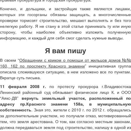
Конечно, и дольщики, и застройщик также являются лицами,
которых эти госорганы обязаны защищать, а многочисленные
проверки тормозят строительство, мешают выполнять и без того
нелегкую работу. Я не стану в этой статье принимать ту или иную
сторону, чтобы наиболее объективно изложить полученную
информацию, и каждый для себя смог сделать нужные выводы.
Я вам пишу
В своем “
Обращении с криком о помощи от жильцов домов №№
160, 162 по проспекту Красного знамени
” инициативная группа
описала сложившуюся ситуацию, в нем изложено все по пунктам.
Вкратце суть письма.
11 февраля 2008 г.
по протесту
прокурора г.Владивостока
Ленинский районный суд обязывает физическое лицо К. и ООО
“Аякс-ДВ”
вернуть земельный участок, расположенный п
адресу пр.Красного знамени 158а, в муниципальную
собственность
. Зная это, жители с 2010 г. по 2012 г. обращались
за дополнительным участком, но получали отказ, мотивированный
тем, что земля арестована. О том, как согласно местным законам,
должна передаваться земля под строительство, напишу в одной из