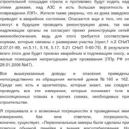
строительной площадки стрела и противовес будут ходить над
этими домами, над АЗС и есть большая вероятность в
повреждении ЛЭП». Жители также уверены, что их дома заведомо
приводят в аварийное состояние. Опасаются еще и того, что не
смогут в будущем проводить реконструкцию дома, так как
надлежащие органы не согласуют проект реконструкции сетей
жизнеобеспечения, ведь для этого требуется соответствие
нормам, которые связаны с размерами участка (прил.1 п.2 СНиП
2.07.01-89, пп.5.11, 5.16, 5.17, 5.21 СНиП II-60-75). В результате
всего этого дом будет признан аварийным и подлежащим сносу, а
жилые помещения непригодными для проживания (ППр РФ от
28.01.2006 №47).
Все вышеуказанные доводы и опасения приведены
непосредственно из обращения жителей домов №160 и 162.
Среди них есть и архитекторы, которые знают, как следует
проводить все эти измерения, которые понимают толк в
инсоляционных планах и прочих схемах, необходимых при
строительстве.
Я спрашивала и о возможных погрешностях в проведенных ими
измерениях. Как мне ответили, погрешность,
конечно, существует. «Первоначальные замеры были сделаны при
помощи обычной линейки и знания масштабирования. Но