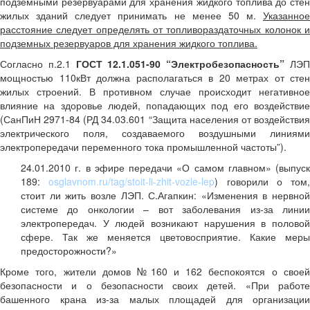
подземными резервуарами для хранения жидкого топлива до стен
жилых зданий следует принимать не менее 50 м.
Указанное
расстояние следует определять от топливораздаточных колонок и
подземных резервуаров для хранения жидкого топлива.
Согласно п.2.1
ГОСТ 12.1.051-90 “Электробезопасность”
ЛЭ
мощностью 110кВт должна располагаться в 20 метрах от стен
жилых строений. В противном случае происходит негативное
влияние на здоровье людей, попадающих под его воздействие
(СанПиН 2971-84 (РД 34.03.601 “Защита населения от воздействия
электрического поля, создаваемого воздушными линиями
электропередачи переменного тока промышленной частоты”).
24.01.2010 г. в эфире передачи «О самом главном» (выпуск
189:
osglavnom.ru/tag/stoit-li-zhit-vozle-lep
) говорили о том,
стоит ли жить возле ЛЭП. С.Агапкин: «Изменения в нервной
системе до онкологии – вот заболевания из-за линии
электропередач. У людей возникают нарушения в половой
сфере. Так же меняется цветовосприятие. Какие меры
предосторожности?»
Кроме того, жители домов №160 и 162 беспокоятся о своей
безопасности и о безопасности своих детей. «При работе
башенного крана из-за малых площадей для организации