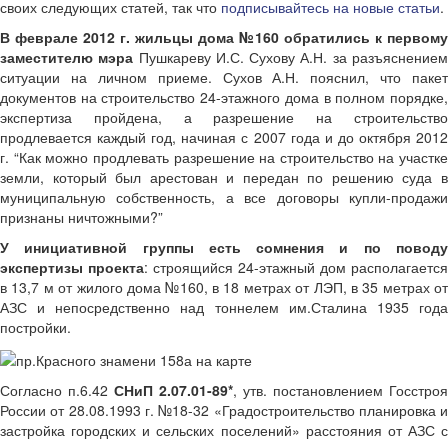
своих следующих статей, так что
подписывайтесь на новые статьи
.
В феврале 2012 г. жильцы дома №160 обратились к первому
заместителю мэра
Пушкареву И.С. Сухову А.Н. за разъяснение
ситуации на личном приеме. Сухов А.Н. пояснил, что пакет
документов на строительство 24-этажного дома в полном порядке,
экспертиза пройдена, а разрешение на строительство
продлевается каждый год, начиная с 2007 года и до октября 2012
г. “Как можно продлевать разрешение на строительство на участке
земли, который был арестован и передан по решению суда в
муниципальную собственность, а все договоры купли-продажи
признаны ничтожными?”
У инициативной группы есть сомнения и по поводу
экспертизы проекта
: строящийся 24-этажный дом располагается
в 13,7 м от жилого дома №160, в 18 метрах от ЛЭП, в 35 метрах от
АЗС и непосредственно над тоннелем им.Сталина 1935 года
постройки.
Согласно п.6.42
СНиП 2.07.01-89*
, утв. постановлением Госстроя
России от 28.08.1993 г. №18-32 «Градостроительство планировка и
застройка городских и сельских поселений» расстояния от АЗС с