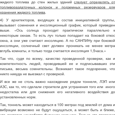
жидкого топлива до стен жилых зданий
следует определять от
топливораздаточных колонок и подземных резервуаров для
хранения жидкого топлива
.
4) У архитекторов, входящих в состав инициативной группы,
вызывает сомнения и инсоляционный график, который приведен
выше. «Ось солнца проходит практически параллельно к
некоторым окнам. То есть луч только попадает на боковой откос
окна, а они уже считают инсоляцию. А по САНПИНу при боковой
инсоляции, солнечный свет должен проникать не менее метра
вглубь комнаты, и только тогда считается инсоляция 1,5часа.»
Так что, судя по всему, качество проведенной проверки, как и
компетентность людей, проводившей ее и подписывавших эти
письма, весьма сомнительны. Возникает такое подозрение, что
никто никуда не выезжал с проверкой.
И все же не столь важно нахождение рядом тоннеля, ЛЭП или
АЗС, как то, что сделали строители для устранения того или иного
недостатка или для снижения его негативного воздействия до
установленных норм.
Так, тоннель может находиться в 100 метрах под землей от дома и
вибрации возможно не будут ощущаться, а может быть и ближе,
что доставит неудобство будущим жильцам. Только кто проводил