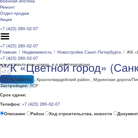
Военная ипотека
Ремонт
Отдел продаж
Акции
+7 (423) 280-02-07
+7 (423) 280-02-07
Главная
Недвижимость
Новостройки Санкт-Петербурга
ЖК «Ц
+7 (423) 280-02-07
ЖК «Цветной город» (Санк
или оставьте ваш номер, и я вам перезвоню
Санкт-Петербург, Красногвардейский район , Муринская дорога/Пи
Отправить
Застройщик:
ЛСР
Срок сдачи:
Телефон:
+7 (423) 280-02-07
Описание
Район
Ход строительства, новости
Докумен