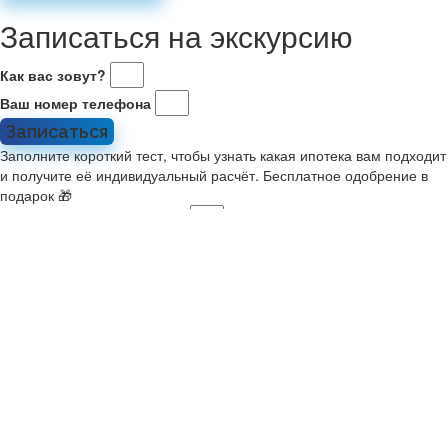
Записаться на экскурсию
Как вас зовут?
Ваш номер телефона
Записаться
Заполните короткий тест, чтобы узнать какая ипотека вам подходит
и получите её индивидуальный расчёт. Бесплатное одобрение в
подарок 🎁
Укажите стоимость жилья
Какой у вас первоначальный взнос?
Укажите комфортный платёж в месяц
Расскажите о себе
Мне 21-35, я в браке или есть ребенок. Ищу новостройку на
ДВ
У меня второй ребенок старше января 2018. Ищу новостройку
У меня есть военный сертификат на покупку