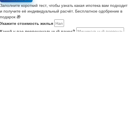
Заполните короткий тест, чтобы узнать какая ипотека вам подходит
и получите её индивидуальный расчёт. Бесплатное одобрение в
подарок 🎁
Укажите стоимость жилья
Какой у вас первоначальный взнос?
Укажите комфортный платёж в месяц
Расскажите о себе
Мне 21-35, я в браке или есть ребенок. Ищу новостройку на
ДВ
У меня второй ребенок старше января 2018. Ищу новостройку
У меня есть военный сертификат на покупку
У меня нет семьи или детей
Как вас зовут?
Ваш номер телефона
Получить результаты
Ваше имя