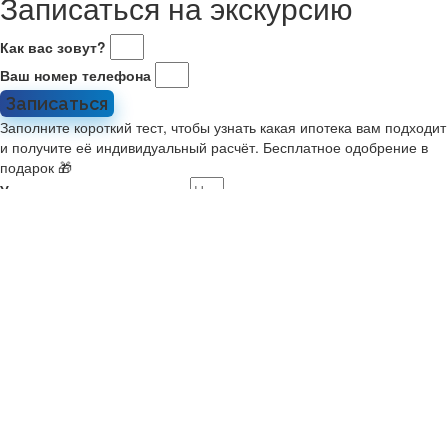
Записаться на экскурсию
Как вас зовут?
Ваш номер телефона
Записаться
Заполните короткий тест, чтобы узнать какая ипотека вам подходит
и получите её индивидуальный расчёт. Бесплатное одобрение в
подарок 🎁
Укажите стоимость жилья
Какой у вас первоначальный взнос?
Укажите комфортный платёж в месяц
Расскажите о себе
Мне 21-35, я в браке или есть ребенок. Ищу новостройку на
ДВ
У меня второй ребенок старше января 2018. Ищу новостройку
У меня есть военный сертификат на покупку
У меня нет семьи или детей