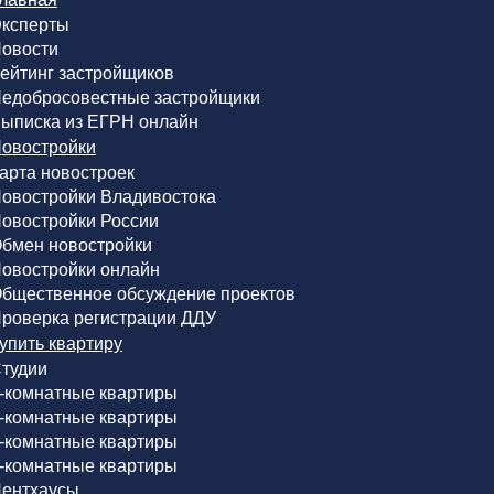
ксперты
овости
ейтинг застройщиков
едобросовестные застройщики
ыписка из ЕГРН онлайн
овостройки
арта новостроек
овостройки Владивостока
овостройки России
бмен новостройки
овостройки онлайн
бщественное обсуждение проектов
роверка регистрации ДДУ
упить квартиру
тудии
-комнатные квартиры
-комнатные квартиры
-комнатные квартиры
-комнатные квартиры
ентхаусы