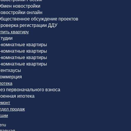
бмен новостройки
овостройки онлайн
бщественное обсуждение проектов
роверка регистрации ДДУ
упить квартиру
тудии
-комнатные квартиры
-комнатные квартиры
-комнатные квартиры
-комнатные квартиры
ентхаусы
оммерция
потека
ез первоначального взноса
оенная ипотека
емонт
тдел продаж
кции
enu
лавная