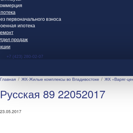
оммерция
потека
ез первоначального взноса
оенная ипотека
емонт
тдел продаж
кции
+7 (423) 280-02-07
Главная
ЖК-Жилые комплексы во Владивостоке
ЖК «Варяг-цен
Русская 89 22052017
23.05.2017