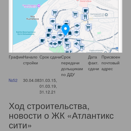
График
Начало
Срок сдачи
Срок
Дата
Присвоен
стройки
передачи
факт.
почтовый
дольщикам
сдачи
адрес
по ДДУ
№52
30.04.08
31.03.15,
01.03.19,
31.12.21
Ход строительства,
новости о ЖК «Атлантикс
сити»