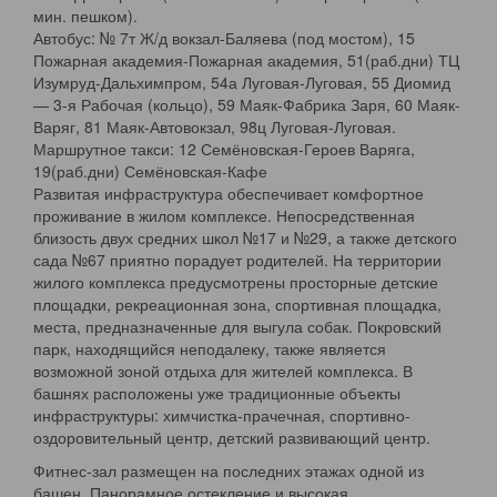
мин. пешком).
Автобус: № 7т Ж/д вокзал-Баляева (под мостом), 15
Пожарная академия-Пожарная академия, 51(раб.дни) ТЦ
Изумруд-Дальхимпром, 54а Луговая-Луговая, 55 Диомид
— 3-я Рабочая (кольцо), 59 Маяк-Фабрика Заря, 60 Маяк-
Варяг, 81 Маяк-Автовокзал, 98ц Луговая-Луговая.
Маршрутное такси: 12 Семёновская-Героев Варяга,
19(раб.дни) Семёновская-Кафе
Развитая инфраструктура обеспечивает комфортное
проживание в жилом комплексе. Непосредственная
близость двух средних школ №17 и №29, а также детского
сада №67 приятно порадует родителей. На территории
жилого комплекса предусмотрены просторные детские
площадки, рекреационная зона, спортивная площадка,
места, предназначенные для выгула собак. Покровский
парк, находящийся неподалеку, также является
возможной зоной отдыха для жителей комплекса. В
башнях расположены уже традиционные объекты
инфраструктуры: химчистка-прачечная, спортивно-
оздоровительный центр, детский развивающий центр.
Фитнес-зал размещен на последних этажах одной из
башен. Панорамное остекление и высокая