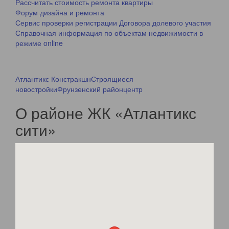
Рассчитать стоимость ремонта квартиры
Форум дизайна и ремонта
Сервис проверки регистрации Договора долевого участия
Справочная информация по объектам недвижимости в
режиме online
Атлантикс Констракшн
Строящиеся
новостройки
Фрунзенский район
центр
О районе ЖК «Атлантикс
сити»