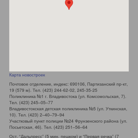
Карта новостроек
Почтовое отделение, индекс: 690106, Партизанский пр-кт,
19 (579 м). Тел. (423) 244-62-02, 245-35-25
Поликлиника №1 г. Владивостока (ул. Комсомольская, 7).
Тел. (423) 245–05–77
Владивостокская детская поликлиника №5 (ул. Уткинская,
10). Тел. (423) 2–40–79–94
Участковый пункт полиции №24 Фрунзенского района (ул.
Посьетская, 46). Тел. (423) 251–56–64
Ост. “Дальпресс” (5 мин. пешком) и “Первая речка” (7