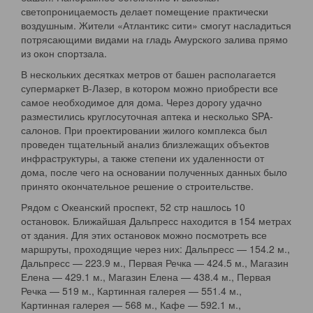
светопроницаемость делает помещение практически
воздушным. Жители «Атлантикс сити» смогут насладиться
потрясающими видами на гладь Амурского залива прямо
из окон спортзала.
В нескольких десятках метров от башен располагается
супермаркет В-Лазер, в котором можно приобрести все
самое необходимое для дома. Через дорогу удачно
разместились круглосуточная аптека и несколько SPA-
салонов. При проектировании жилого комплекса был
проведен тщательный анализ близлежащих объектов
инфраструктуры, а также степени их удаленности от
дома, после чего на основании полученных данных было
принято окончательное решение о строительстве.
Рядом с Океанский проспект, 52 стр нашлось 10
остановок. Ближайшая Дальпресс находится в 154 метрах
от здания. Для этих остановок можно посмотреть все
маршруты, проходящие через них: Дальпресс — 154.2 м.,
Дальпресс — 223.9 м., Первая Речка — 424.5 м., Магазин
Елена — 429.1 м., Магазин Елена — 438.4 м., Первая
Речка — 519 м., Картинная галерея — 551.4 м.,
Картинная галерея — 568 м., Кафе — 592.1 м.,