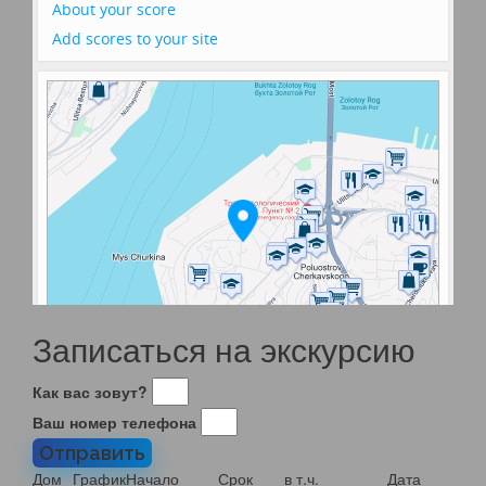
Записаться на экскурсию
Как вас зовут?
Ваш номер телефона
Отправить
Дом
График
Начало
Срок
в т.ч.
Дата