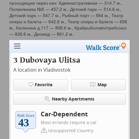
проходящие через них: Административная — 314.7 м.,
Поликлиника №5 — 457.2 м., Детский парк — 514.6 м.,
Детский парк — 547.7 м., Рыбный порт — 564 м., Театр
оперы и балета — 642.6 м., Театр оперы и балета — 656
м., Калинина д.117 — 808.6 м., Крайрыболовпотребсоюз
— 826.6 м., Диомид — 861.2 м.