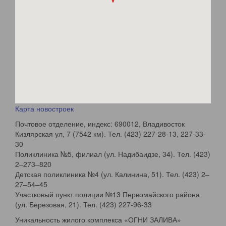
Карта новостроек
Почтовое отделение, индекс: 690012, Владивосток
Кизлярская ул, 7 (7542 км). Тел. (423) 227-28-13, 227-33-
30
Поликлиника №5, филиал (ул. Надибаидзе, 34). Тел. (423)
2–273–820
Детская поликлиника №4 (ул. Калинина, 51). Тел. (423) 2–
27–54–45
Участковый пункт полиции №13 Первомайского района
(ул. Березовая, 21). Тел. (423) 227-96-33
Уникальность жилого комплекса «ОГНИ ЗАЛИВА»