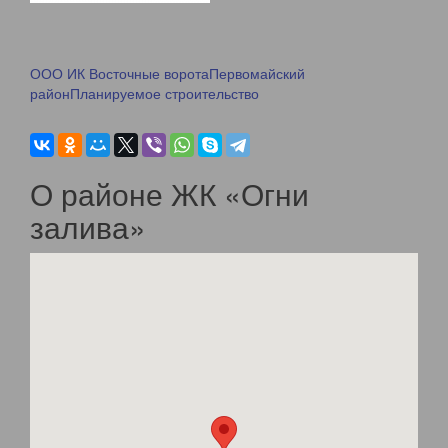
ООО ИК Восточные ворота
Первомайский
район
Планируемое строительство
О районе ЖК «Огни
залива»