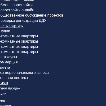
бмен новостройки
овостройки онлайн
бщественное обсуждение проектов
роверка регистрации ДДУ
упить квартиру
тудии
-комнатные квартиры
-комнатные квартиры
-комнатные квартиры
-комнатные квартиры
ентхаусы
оммерция
потека
ез первоначального взноса
оенная ипотека
емонт
тдел продаж
кции
enu
лавная