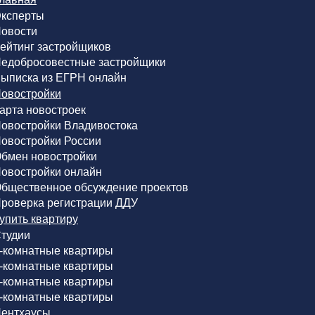
ксперты
овости
ейтинг застройщиков
едобросовестные застройщики
ыписка из ЕГРН онлайн
овостройки
арта новостроек
овостройки Владивостока
овостройки России
бмен новостройки
овостройки онлайн
бщественное обсуждение проектов
роверка регистрации ДДУ
упить квартиру
тудии
-комнатные квартиры
-комнатные квартиры
-комнатные квартиры
-комнатные квартиры
ентхаусы