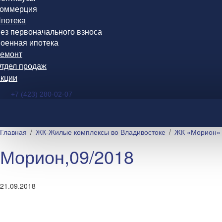
оммерция
потека
ез первоначального взноса
оенная ипотека
емонт
тдел продаж
кции
+7 (423) 280-02-07
Главная
ЖК-Жилые комплексы во Владивостоке
ЖК «Морион» 
Морион,09/2018
21.09.2018