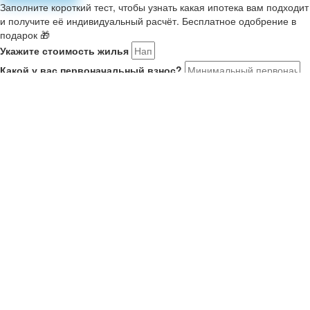
Заполните короткий тест, чтобы узнать какая ипотека вам подходит
и получите её индивидуальный расчёт. Бесплатное одобрение в
подарок 🎁
Укажите стоимость жилья
Какой у вас первоначальный взнос?
Укажите комфортный платёж в месяц
Расскажите о себе
Мне 21-35, я в браке или есть ребенок. Ищу новостройку на
ДВ
У меня второй ребенок старше января 2018. Ищу новостройку
У меня есть военный сертификат на покупку
У меня нет семьи или детей
Как вас зовут?
Ваш номер телефона
Получить результаты
Ваше имя