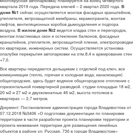
многоярусная автопарковка) планируется на конец четвертого
квартала 2019 года. Передача ключей – 2 квартал 2020 года.
В
доме №1
сейчас осуществляется монтаж фасадных кранштейнов,
утеплителя, ветрозащитной мембраны, керамогранита, монтаж
лифтов, вентиляционных коробов дымоудаления и подпора
воздуха.
В жилом доме №2
ведется кладка стен и перегородок,
монтаж пластиковых окон и остекление балконов, фасадных
кранштейнов, утеплителя, ветрозащитной пленки, электропроводки
по квартирам, инженерных систем. Осуществляется установка
опалубки перекрытия автопарковки на отм.8,4 и армирование стен
+7,0.
Все квартиры передаются дольщикам с отделкой под ключ, все
коммуникации (тепло, горячая и холодная вода, канализация)
общегородские, здесь будет водяное общегородское отопление с
горизонтальной поквартирной разводкой. студии площадью 18 м2,
20 м2 и 27 м2 и двухкомнатные 46 м2, высота потолков в
квартирах — 2,7 метров.
Документ: Постановление администрации города Владивостока от
07.12.2018 №3406 «О подготовке документации по планировке
территории в части разработки проекта планировки территории и
проекта межевания территории для размещения линейных
объектов в районе ул. Русская, 73б в городе Владивостоке»