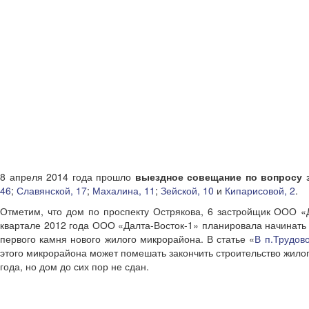
8 апреля 2014 года прошло
выездное совещание по вопросу 
46
;
Славянской, 17
;
Махалина, 11
;
Зейской, 10
и
Кипарисовой, 2
.
Отметим, что дом по проспекту Острякова, 6 застройщик ООО «Да
квартале 2012 года ООО «Далта-Восток-1» планировала начинать
первого камня нового жилого микрорайона. В статье «
В п.Трудов
этого микрорайона может помешать закончить строительство жилог
года, но дом до сих пор не сдан.