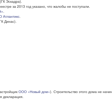
(ГК Эскадра).
реестре за 2013 год указано, что жалобы не поступали.
й»
.
 Атлантикс
.
ГК Динас).
застройщик
ООО «Новый дом»
). Строительство этого дома не начи
ая декларация.