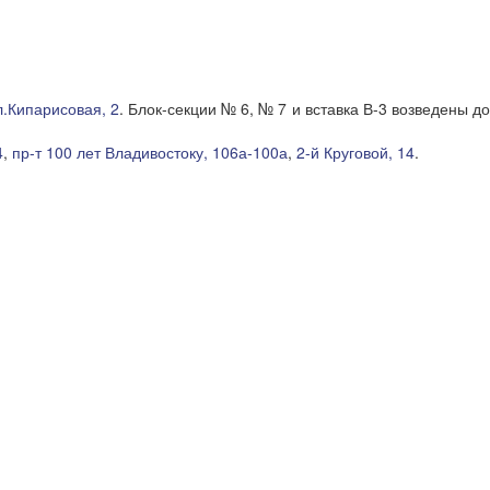
л.Кипарисовая, 2
. Блок-секции № 6, № 7 и вставка В-3 возведены д
4
,
пр-т 100 лет Владивостоку, 106а-100а
,
2-й Круговой, 14
.