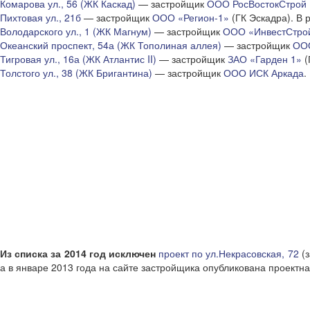
Комарова ул., 56 (ЖК Каскад)
— застройщик
ООО РосВостокСтрой
Пихтовая ул., 21б
— застройщик
ООО «Регион-1»
(ГК Эскадра). В 
Володарского ул., 1 (ЖК Магнум)
— застройщик
ООО «ИнвестСтро
Океанский проспект, 54а (ЖК Тополиная аллея)
— застройщик
ООО
Тигровая ул., 16а (ЖК Атлантис II)
— застройщик
ЗАО «Гарден 1»
(
Толстого ул., 38 (ЖК Бригантина)
— застройщик
ООО ИСК Аркада
.
Из списка за 2014 год исключен
проект по ул.Некрасовская, 72
(
а в январе 2013 года на сайте застройщика опубликована проектн