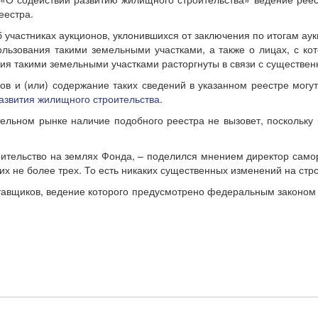
еестра.
 участниках аукционов, уклонившихся от заключения по итогам ау
ользования такими земельными участками, а также о лицах, с к
ния такими земельными участками расторгнуты в связи с существе
ов и (или) содержание таких сведений в указанном реестре мог
звития жилищного строительства
.
тельном рынке наличие подобного реестра не вызовет, поскольку
роительство на землях Фонда, – поделился мнением директор сам
их не более трех. То есть никаких существенных изменений на стр
тавщиков, ведение которого предусмотрено федеральным законом 