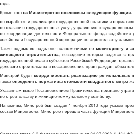
года.
Кроме того
на Министерство возложены следующие функции
:
по выработке и реализации государственной политики и норматив
по оказанию государственных услуг, управлению государственным
по координации деятельности Федерального фонда содействия 
хозяйства и Государственной корпорации по строительству олимпий
Также ведомство наделено полномочиями по
мониторингу и 
жилищного строительства
, возведение которых ведется с п
государственной власти субъектов Российской Федерации, органо
долевого строительства и восстановлению прав граждан, обязате
Минстрой будет
координировать реализацию региональных п
также
определять нормативы стоимости квадратного метра ж
Указанным выше Постановлением Правительства признано утрати
по строительству и жилищно-коммунальному хозяйству.
Напомним, Минстрой был создан 1 ноября 2013 года указом прези
состав Минрегиона. Минстрою перешла часть функций Минрегион
Согласно главе 6.2 Федерального закона от 24.07.2008 N 161-Ф