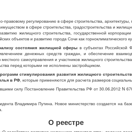
но-правовому регулированию в сфере строительства, архитектуры,
 имуществом в сфере строительства, градостроительства и жилищн
развитию жилищного строительства, государственной корпорац
ских объектов и развитию города Сочи как горноклиматического ку
анализу состояния жилищной сферы
в субъектах Российской 
ривлечением денежных средств граждан, и обеспечение взаимод
в местного самоуправления и участников жилищного строительства
льства перед которыми не исполнены застройщиком.
рограмм стимулирования развития жилищного строительст
илья в РФ
, которые применяются для расчета размеров социальн
вшими силу Постановление Правительства РФ от 30.06.2012 N 67
дента Владимира Путина. Новое министерство создается на базе 
а.
О реестре
З «О содействии развитию жилищного строительства» ведение ре