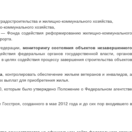
 градостроительства и жилищно-коммунального хозяйства,
о-коммунального хозяйства,
ии — Фонда содействия реформированию жилищно-коммунального
рорта.
Федерации,
мониторингу состояния объектов незавершенног
ействия федеральных органов государственной власти, органо
 в целях содействия процессу завершения строительства объектов
ва
, контролировать обеспечение жильем ветеранов и инвалидов, а
ых выплат для приобретения жилья.
0, которым было утверждено Положение о Федеральном агентстве
Госстроя, созданного в мае 2012 года и до сих пор входившего в
естра осуществляется на официальном сайте федерального органа