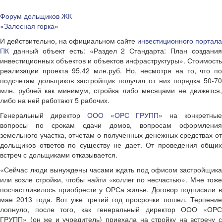
Форум дольщиков ЖК
«Залесная горка»
И действительно, на официальном сайте
инвестиционного портала
ПК
данный объект есть: «Раздел 2 Стандарта: План создания
инвестиционных объектов и объектов инфраструктуры». Стоимость
реализации проекта 95,42 млн.руб. Но, несмотря на то, что по
подсчетам дольщиков застройщик получил от них порядка 50-70
млн. рублей как минимум, стройка либо месяцами не движется,
либо на ней работают 5 рабочих.
Генеральный директор
ООО «ОРС ГРУПП»
на конкретны
вопросы по срокам сдачи домов, вопросам оформления
земельного участка, отчетам о полученных денежных средствах от
дольщиков ответов по существу не дает. От проведения общих
встреч с дольщиками отказывается.
«Сейчас люди вынуждены часами ждать под офисом застройщика
или возле стройки, чтобы найти «коллег по несчастью». Мне тоже
посчастливилось приобрести у ОРСа жилье. Договор подписали в
мае 2013 года. Вот уже третий год просрочки пошел. Терпение
лопнуло, после того, как генеральный директор ООО «ОРС
ГРУПП» (он же и учредитель) приехала на стройку на встречу с