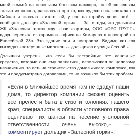
моей семьей на новеньком большом паджеро, по её же словам
только из салона, рассказала про то, как чудесно она слетала на
Сайпан и сказала в итоге: ой, у нас на стройку денег нет! —
сообщает дольщик «Залесной горки»
. —
За те годы, что дольщик
ЖК «Залесная горка» ждут свои квартиры, ООО «ОРС ГРУПП»
вдруг переехал из скромного офиса на Комарова в новострой на
Енисейской 23в. Это здание они и построили. Видимо вот так
выглядят «потерянные миллионы» дольщиков с улицы Лесной.»
Дольщики уверены, что если бы застройщик все денежные
средства, которые они ему заплатили, использовал по целевому
назначению, то есть на строительство домов жилого комплекса, как
это и предусмотрено договорами, то не возникло бы этих проблем.
«Если в ближайшее время нам не сдадут наши
дома, то директор компании сможет оценить
все прелести быта в сизо и колониях нашего
края, специалисты в области уголовного права
оценивают их шансы на несение уголовной
ответственности очень высоко,» —
комментирует
дольщик «Залесной горки».