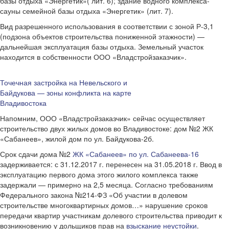
базы отдыха «Энергетик»( лит. 6); здание водного комплекса-
сауны семейной базы отдыха «Энергетик» (лит. 7).
Вид разрешенного использования в соответствии с зоной Р-3,1
(подзона объектов строительства пониженной этажности) —
дальнейшая эксплуатация базы отдыха. Земельный участок
находится в собственности ООО «Владстройзаказчик».
Точечная застройка на Невельского и
Байдукова — зоны конфликта на карте
Владивостока
Напомним, ООО «Владстройзаказчик» сейчас осуществляет
строительство двух жилых домов во Владивостоке: дом №2 ЖК
«Сабанеев», жилой дом по ул. Байдукова-2б.
Срок сдачи дома №2
ЖК «Сабанеев» по ул. Сабанеева-16
задерживается: с 31.12.2017 г. перенесен на 31.05.2018 г. Ввод в
эксплуатацию первого дома этого жилого комплекса также
задержали — примерно на 2,5 месяца. Согласно требованиям
Федерального закона №214-ФЗ «Об участии в долевом
строительстве многоквартирных домов…» нарушение сроков
передачи квартир участникам долевого строительства приводит к
возникновению у дольщиков прав на
взыскание неустойки
.