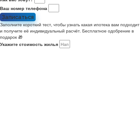
Ваш номер телефона
Записаться
Заполните короткий тест, чтобы узнать какая ипотека вам подходит
и получите её индивидуальный расчёт. Бесплатное одобрение в
подарок 🎁
Укажите стоимость жилья
Какой у вас первоначальный взнос?
Укажите комфортный платёж в месяц
Расскажите о себе
Мне 21-35, я в браке или есть ребенок. Ищу новостройку на
ДВ
У меня второй ребенок старше января 2018. Ищу новостройку
У меня есть военный сертификат на покупку
У меня нет семьи или детей
Как вас зовут?
Ваш номер телефона