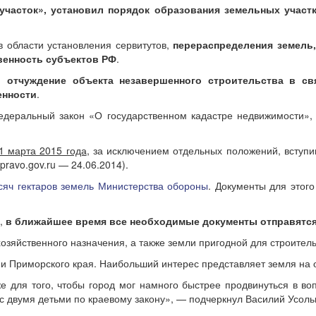
участок», установил порядок образования земельных участ
 области установления сервитутов,
перераспределения земель
венность субъектов РФ
.
ей
отчуждение объекта незавершенного строительства в св
енности
.
Федеральный закон «О государственном кадастре недвижимости»
 1 марта 2015 года
, за исключением отдельных положений, вступи
ravo.gov.ru — 24.06.2014).
сяч гектаров земель Министерства обороны
. Документы для этог
в,
в ближайшее время все необходимые документы отправятся
озяйственного назначения, а также земли пригодной для строитель
 Приморского края. Наибольший интерес представляет земля на о
же для того, чтобы город мог намного быстрее продвинуться в в
с двумя детьми по краевому закону», — подчеркнул Василий Усоль