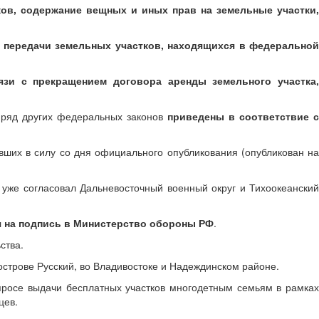
ков, содержание вещных и иных прав на земельные участки
, передачи земельных участков, находящихся в федерально
язи с прекращением договора аренды земельного участка
, ряд других федеральных законов
приведены в соответствие 
вших в силу со дня официального опубликования (опубликован н
о уже согласовал Дальневосточный военный округ и Тихоокеански
 на подпись в Министерство обороны РФ
.
ства.
строве Русский, во Владивостоке и Надеждинском районе.
опросе выдачи бесплатных участков многодетным семьям в рамках
цев.