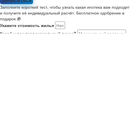
Записаться
Заполните короткий тест, чтобы узнать какая ипотека вам подходит
и получите её индивидуальный расчёт. Бесплатное одобрение в
подарок 🎁
Укажите стоимость жилья
Какой у вас первоначальный взнос?
Укажите комфортный платёж в месяц
Расскажите о себе
Мне 21-35, я в браке или есть ребенок. Ищу новостройку на
ДВ
У меня второй ребенок старше января 2018. Ищу новостройку
У меня есть военный сертификат на покупку
У меня нет семьи или детей
Как вас зовут?
Ваш номер телефона
Получить результаты
Ваше имя