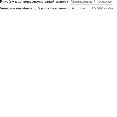
Какой у вас первоначальный взнос?
Укажите комфортный платёж в месяц
Расскажите о себе
Мне 21-35, я в браке или есть ребенок. Ищу новостройку на
ДВ
У меня второй ребенок старше января 2018. Ищу новостройку
У меня есть военный сертификат на покупку
У меня нет семьи или детей
Как вас зовут?
Ваш номер телефона
Получить результаты
Ваше имя
Номер телефона
Отправить
Действующие акции