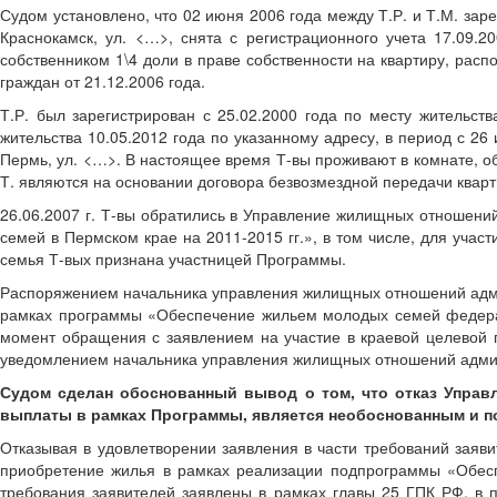
Судом установлено, что 02 июня 2006 года между Т.Р. и Т.М. заре
Краснокамск, ул. <…>, снята с регистрационного учета 17.09.2
собственником 1\4 доли в праве собственности на квартиру, рас
граждан от 21.12.2006 года.
Т.Р. был зарегистрирован с 25.02.2000 года по месту жительств
жительства 10.05.2012 года по указанному адресу, в период с 26
Пермь, ул. <…>. В настоящее время Т-вы проживают в комнате, об
Т. являются на основании договора безвозмездной передачи кварт
26.06.2007 г. Т-вы обратились в Управление жилищных отношени
семей в Пермском крае на 2011-2015 гг.», в том числе, для уч
семья Т-вых признана участницей Программы.
Распоряжением начальника управления жилищных отношений админи
рамках программы «Обеспечение жильем молодых семей федераль
момент обращения с заявлением на участие в краевой целевой 
уведомлением начальника управления жилищных отношений админи
Судом сделан обоснованный вывод о том, что отказ Управ
выплаты в рамках Программы, является необоснованным и по
Отказывая в удовлетворении заявления в части требований заяв
приобретение жилья в рамках реализации подпрограммы «Обес
требования заявителей заявлены в рамках главы 25 ГПК РФ, в п