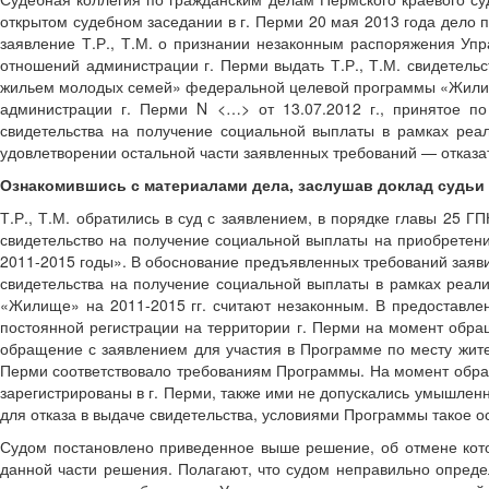
открытом судебном заседании в г. Перми 20 мая 2013 года дело п
заявление Т.Р., Т.М. о признании незаконным распоряжения Уп
отношений администрации г. Перми выдать Т.Р., Т.М. свидетел
жильем молодых семей» федеральной целевой программы «Жилище
администрации г. Перми N <…> от 13.07.2012 г., принятое по
свидетельства на получение социальной выплаты в рамках ре
удовлетворении остальной части заявленных требований — отказа
Ознакомившись с материалами дела, заслушав доклад судьи П
Т.Р., Т.М. обратились в суд с заявлением, в порядке главы 25 
свидетельство на получение социальной выплаты на приобрете
2011-2015 годы». В обоснование предъявленных требований заяви
свидетельства на получение социальной выплаты в рамках реа
«Жилище» на 2011-2015 гг. считают незаконным. В предоставлен
постоянной регистрации на территории г. Перми на момент обра
обращение с заявлением для участия в Программе по месту жител
Перми соответствовало требованиям Программы. На момент обращ
зарегистрированы в г. Перми, также ими не допускались умышлен
для отказа в выдаче свидетельства, условиями Программы такое о
Судом постановлено приведенное выше решение, об отмене котор
данной части решения. Полагают, что судом неправильно опреде