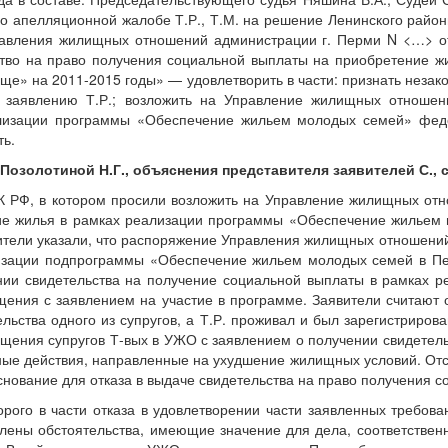
о апелляционной жалобе Т.Р., Т.М. на решение Ленинского районн
равления жилищных отношений администрации г. Перми N <…> от
ьство на право получения социальной выплаты на приобретение
» на 2011-2015 годы» — удовлетворить в части: признать неза
 заявлению Т.Р.; возложить на Управление жилищных отношени
ализации программы «Обеспечение жильем молодых семей» фед
ть.
озолотиной Н.Г., объяснения представителя заявителей С., 
ГПК РФ, в котором просили возложить на Управление жилищных от
ние жилья в рамках реализации программы «Обеспечение жилье
тели указали, что распоряжение Управления жилищных отношений 
лизации подпрограммы «Обеспечение жильем молодых семей в Пе
ии свидетельства на получение социальной выплаты в рамках ре
щения с заявлением на участие в программе. Заявители считают
ьства одного из супругов, а Т.Р. проживал и был зарегистрирова
ения супругов Т-вых в УЖО с заявлением о получении свидетель
ные действия, направленные на ухудшение жилищных условий. Отсу
снование для отказа в выдаче свидетельства на право получения 
ого в части отказа в удовлетворении части заявленных требован
лены обстоятельства, имеющие значение для дела, соответствен