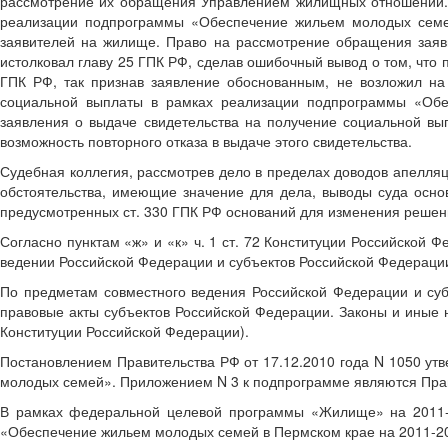
рассмотрение их обращения Управлением жилищных отношений. 
реализации подпрограммы «Обеспечение жильем молодых семе
заявителей на жилище. Право на рассмотрение обращения заяв
истолковал главу 25 ГПК РФ, сделав ошибочный вывод о том, что п
ГПК РФ, так признав заявление обоснованным, не возложил н
социальной выплаты в рамках реализации подпрограммы «Об
заявления о выдаче свидетельства на получение социальной вы
возможность повторного отказа в выдаче этого свидетельства.
Судебная коллегия, рассмотрев дело в пределах доводов апелляц
обстоятельства, имеющие значение для дела, выводы суда осно
предусмотренных ст. 330 ГПК РФ оснований для изменения решен
Согласно пунктам «ж» и «к» ч. 1 ст. 72 Конституции Российской 
ведении Российской Федерации и субъектов Российской Федераци
По предметам совместного ведения Российской Федерации и су
правовые акты субъектов Российской Федерации. Законы и иные 
Конституции Российской Федерации).
Постановлением Правительства РФ от 17.12.2010 года N 1050 у
молодых семей». Приложением N 3 к подпрограмме являются Прав
В рамках федеральной целевой программы «Жилище» на 2011-20
«Обеспечение жильем молодых семей в Пермском крае на 2011-2