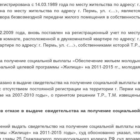
гистрирована с 14.03.1989 года по месту жительства по адресу: г.
ана по месту жительства по адресу г. Пермь, ул. <…>, является
говора безвозмездной передачи жилого помещения в собственность
12.2009 года, вновь поставлен на регистрационный учет по месту
 комнате, расположенной в двухкомнатной квартире по адресу: г.
тире по адресу: г. Пермь, ул. <…>, собственниками которой Т.Р.,
 на получение социальной выплаты «Обеспечение жильем молодых
ральной целевой программы «Жилище» на 2011-2015 гг., молодая
азано в выдаче свидетельства на получение социальной выплаты в
отсутствием постоянной регистрации на территории г. Перми на
 на 2007-2010 годы», о принятом решении Т.Р., Т.М. извещены
в отказе в выдаче свидетельства на получение социальной
ений выдать свидетельство на получение социальной выплаты на
ы «Жилище» на 2011-2015 годы», суд обоснованно указал, что
 главы 25 Гражданского процессуального кодекса РФ суд вправе