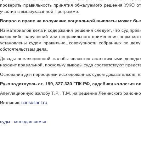
проверить правильность принятия обжалуемого решения УЖО от 1
участия в вышеуказанной Программе.
Вопрос о праве на получение социальной выплаты может быт
Из материалов дела и содержания решения следует, что суд прав
каких-либо нарушений или неправильного применения норм мате
установлены судом правильно, совокупности собранных по делу
обстоятельствам дела.
Доводы апелляционной жалобы являются аналогичными доводам,
находит правильной, поскольку выводы суда соответствуют предст
Оснований для переоценки исследованных судом доказательств, н
Руководствуясь ст. 199, 327-330 ГПК РФ, судебная коллегия о
Апелляционную жалобу Т.Р., Т.М. на решение Ленинского районного
Источник:
consultant.ru
суды - молодая семья