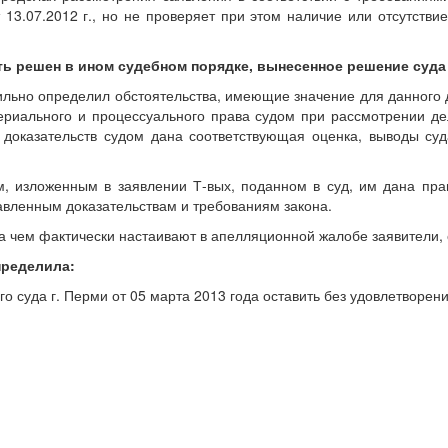
3.07.2012 г., но не проверяет при этом наличие или отсутстви
ь решен в ином судебном порядке, вынесенное решение суда 
ильно определил обстоятельства, имеющие значение для данного 
риального и процессуального права судом при рассмотрении де
 доказательств судом дана соответствующая оценка, выводы су
 изложенным в заявлении Т-вых, поданном в суд, им дана прав
авленным доказательствам и требованиям закона.
а чем фактически настаивают в апелляционной жалобе заявители, 
пределила:
 суда г. Перми от 05 марта 2013 года оставить без удовлетворени