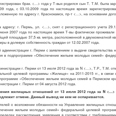
гистрирован брак. <…> года у Т-вых родился сын Т. Т.М. была заре
009 года, с 03.10.2009 года по настоящее время зарегистриров
положенную по адресу г. Краснокамск, пр-т <…>, на основании до
а адресу: г. Пермь, ул. <…>, снят с регистрационного учета 29.
 июня 2007 года по настоящее время Т-вы фактически проживали в
щей площадью 37,5 кв. метра, расположенной в двухкомнатной квар
иры в долевую собственность граждан от 12.02.2007 года.
й администрации г. Перми с заявлением о выдаче свидетельства
астия в подпрограмме «Обеспечение жильем молодых семей» феде
страции г. Перми от 13 июля 2012 года за N <…>, Т.Р., Т.М. отк
ной целевой программы «Жилище» на 2011-2015 гг., в связи с 
программе «Обеспечение жильем молодых семей в Пермском крае
страции г. Перми от 04 августа 2012 года.
ления жилищных отношений от 13 июля 2012 года за N <…> 
длежит отмене. Данный вывод ни кем не оспаривается.
ителей о возложении обязанности на Управление жилищных отнош
печение жильем молодых семей» федеральной целевой программ
ределах рассмотрения заявления в соответствии с требованиями