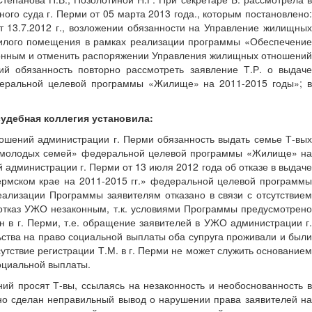
ого суда г. Перми от 05 марта 2013 года., которым постановлено:
 13.7.2012 г., возложении обязанности на Управление жилищных
 жилого помещения в рамках реализации программы «Обеспечение
конным и отменить распоряжении Управления жилищных отношений
й обязанность повторно рассмотреть заявление Т.Р. о выдаче
еральной целевой программы «Жилище» на 2011-2015 годы»; в
судебная коллегия установила:
ношений администрации г. Перми обязанность выдать семье Т-вых
м молодых семей» федеральной целевой программы «Жилище» на
администрации г. Перми от 13 июля 2012 года об отказе в выдаче
рмском крае на 2011-2015 гг.» федеральной целевой программы
ализации Программы заявителям отказано в связи с отсутствием
 отказ УЖО незаконным, т.к. условиями Программы предусмотрено
н в г. Перми, т.е. обращение заявителей в УЖО администрации г.
ства на право социальной выплаты оба супруга проживали и были
тствие регистрации Т.М. в г. Перми не может служить основанием
социальной выплаты.
ий просят Т-вы, ссылаясь на незаконность и необоснованность в
но сделан неправильный вывод о нарушении права заявителей на