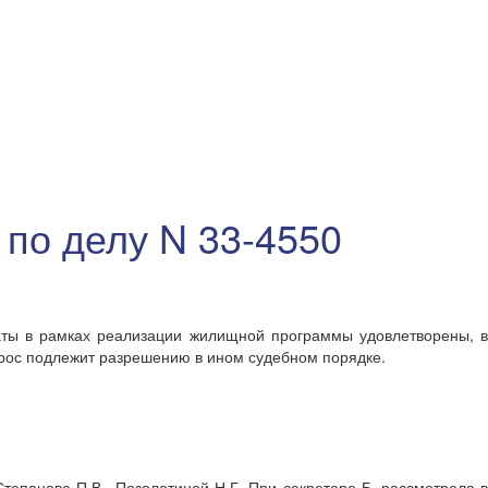
 по делу N 33-4550
аты в рамках реализации жилищной программы удовлетворены, в
прос подлежит разрешению в ином судебном порядке.
тепанова П.В., Позолотиной Н.Г. При секретаре Б. рассмотрела в