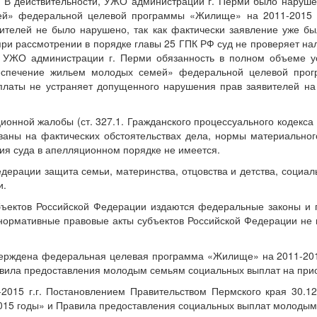
В действительности, УЖО администрации г. Перми было нарушен
й» федеральной целевой программы «Жилище» на 2011-2015 г
ителей не было нарушено, так как фактически заявление уже б
ри рассмотрении в порядке главы 25 ГПК РФ суд не проверяет нали
а УЖО администрации г. Перми обязанность в полном объеме у
еспечение жильем молодых семей» федеральной целевой прог
платы не устраняет допущенного нарушения прав заявителей на 
ионной жалобы (ст. 327.1. Гражданского процессуального кодекса
ваны на фактических обстоятельствах дела, нормы материально
ия суда в апелляционном порядке не имеется.
Федерации защита семьи, материнства, отцовства и детства, соци
и.
бъектов Российской Федерации издаются федеральные законы и 
нормативные правовые акты субъектов Российской Федерации не м
тверждена федеральная целевая программа «Жилище» на 2011-20
ила предоставления молодым семьям социальных выплат на приоб
15 г.г. Постановлением Правительством Пермского края 30.12
015 годы» и Правила предоставления социальных выплат молодым