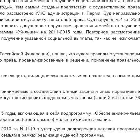
о право заявителей на получение социальной выплаты в рамках
оды», тем самым созданы препятствия к осуществлению права
ыло рассмотрено УЖО администрации г. Перми. Суд неправильно
чие или отсутствие у заявителей права. Суд нарушил ч. 1 ст. 25 8
странить допущенное нарушение прав заявителей на получение
раммы «Жилище» на 2011-2015 годы. Повторное рассмотрение
получение указанной социальной выплаты, так как не исключает
 Российской Федерации), нашла, что судом правильно установлены
го права, проанализированные в решении, применены правильно,
альная защита, жилищное законодательство находятся в совместном
принимаемые в соответствии с ними законы и иные нормативные
огут противоречить федеральным законам (части 2 и 5 статьи 76
15 годы, включающая в себя подпрограмму «Обеспечение жильем
ретение (строительство) жилья и их использования.
.2010 за N 1119-п утверждена долгосрочная целевая программа
 семьям в рамках реализации данной программы.