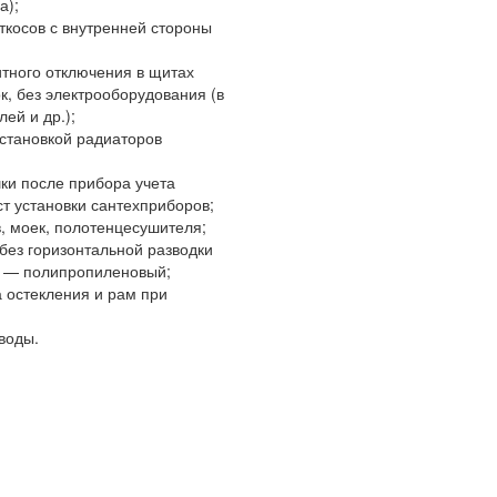
а);
откосов с внутренней стороны
итного отключения в щитах
к, без электрооборудования (в
лей и др.);
установкой радиаторов
ки после прибора учета
ст установки сантехприборов;
в, моек, полотенцесушителя;
 без горизонтальной разводки
ии — полипропиленовый;
 остекления и рам при
воды.