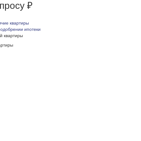
апросу ₽
ичие квартиры
 одобрении ипотеки
ой квартиры
артиры