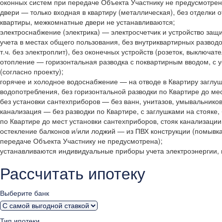
оконных систем при передаче Объекта Участнику не предусмотрен
двери — только входная в квартиру (металлическая), без отделки 
квартиры, межкомнатные двери не устанавливаются;
электроснабжение (электрика) — электросчетчик и устройство защ
учета в местах общего пользования, без внутриквартирных разводо
т.ч. без электроплит), без оконечных устройств (розеток, выключате
отопление — горизонтальная разводка с поквартирным вводом, с 
(согласно проекту);
горячее и холодное водоснабжение — на отводе в Квартиру заглуш
водопотребления, без горизонтальной разводки по Квартире до ме
без установки сантехприборов — без ванн, унитазов, умывальнико
канализация — без разводки по Квартире, с заглушками на стояке,
по Квартире до мест установки сантехприборов, стояк канализац
остекление балконов и/или лоджий — из ПВХ конструкции (помывка
передаче Объекта Участнику не предусмотрена);
устанавливаются индивидуальные приборы учета электроэнергии, 
Рассчитать ипотеку
Выберите банк
Тип ипотеки