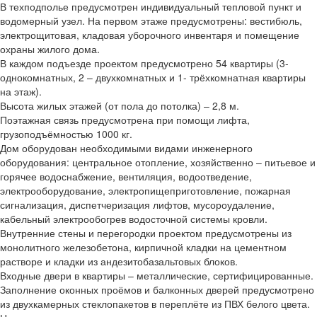
В техподполье предусмотрен индивидуальный тепловой пункт и
водомерный узел. На первом этаже предусмотрены: вестибюль,
электрощитовая, кладовая уборочного инвентаря и помещение
охраны жилого дома.
В каждом подъезде проектом предусмотрено 54 квартиры (3-
однокомнатных, 2 – двухкомнатных и 1- трёхкомнатная квартиры
на этаж).
Высота жилых этажей (от пола до потолка) – 2,8 м.
Поэтажная связь предусмотрена при помощи лифта,
грузоподъёмностью 1000 кг.
Дом оборудован необходимыми видами инженерного
оборудования: центральное отопление, хозяйственно – питьевое и
горячее водоснабжение, вентиляция, водоотведение,
электрооборудование, электропищеприготовление, пожарная
сигнализация, диспетчеризация лифтов, мусороудаление,
кабельный электрообогрев водосточной системы кровли.
Внутренние стены и перегородки проектом предусмотрены из
монолитного железобетона, кирпичной кладки на цементном
растворе и кладки из андезитобазальтовых блоков.
Входные двери в квартиры – металлические, сертифицированные.
Заполнение оконных проёмов и балконных дверей предусмотрено
из двухкамерных стеклопакетов в переплёте из ПВХ белого цвета.