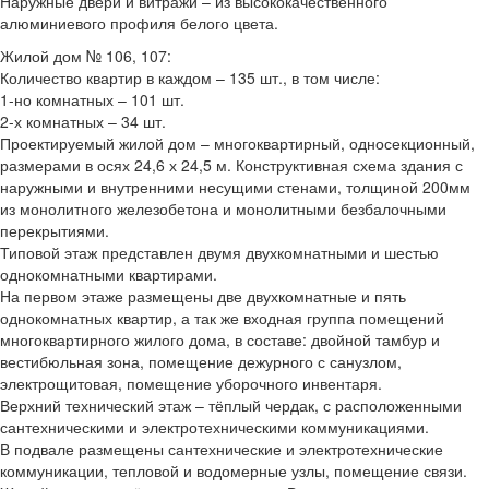
Наружные двери и витражи – из высококачественного
алюминиевого профиля белого цвета.
Жилой дом № 106, 107:
Количество квартир в каждом – 135 шт., в том числе:
1-но комнатных – 101 шт.
2-х комнатных – 34 шт.
Проектируемый жилой дом – многоквартирный, односекционный,
размерами в осях 24,6 х 24,5 м. Конструктивная схема здания с
наружными и внутренними несущими стенами, толщиной 200мм
из монолитного железобетона и монолитными безбалочными
перекрытиями.
Типовой этаж представлен двумя двухкомнатными и шестью
однокомнатными квартирами.
На первом этаже размещены две двухкомнатные и пять
однокомнатных квартир, а так же входная группа помещений
многоквартирного жилого дома, в составе: двойной тамбур и
вестибюльная зона, помещение дежурного с санузлом,
электрощитовая, помещение уборочного инвентаря.
Верхний технический этаж – тёплый чердак, с расположенными
сантехническими и электротехническими коммуникациями.
В подвале размещены сантехнические и электротехнические
коммуникации, тепловой и водомерные узлы, помещение связи.