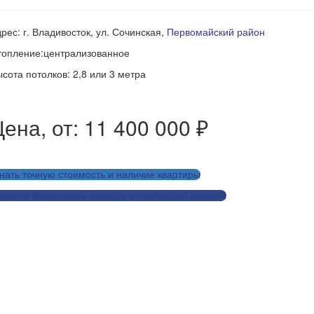
рес: г. Владивосток, ул. Сочинская,
Первомайский район
топление:централизованное
сота потолков: 2,8 или 3 метра
ена, от: 11 400 000 ₽
нать точную стоимость и наличие квартиры
счёт и бесплатная помощь в одобрении ипотеки
Заказать дизайн-проект для этой квартиры
Рассчитать ремонт для этой квартиры