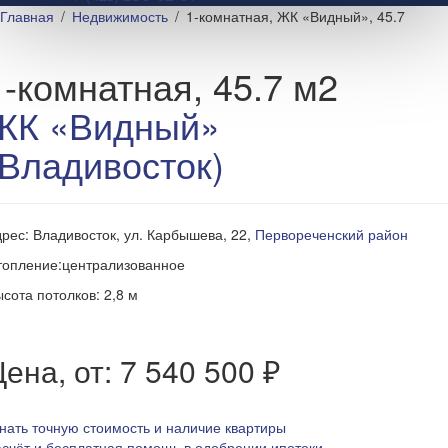
Главная
Недвижимость
1-комнатная, ЖК «Видный», 45.7
1-комнатная, 45.7 м2
ЖК «Видный»
(Владивосток)
рес: Владивосток, ул. Карбышева, 22,
Первореченский район
топление:централизованное
сота потолков: 2,8 м
ена, от: 7 540 500 ₽
нать точную стоимость и наличие квартиры
счёт и бесплатная помощь в одобрении ипотеки