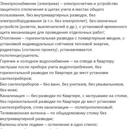
Электроснабжение (электрика) – электросчетчик и устройство
защитного отключения в щитах учета в местах общего
пользования, без внутриквартирных разводок, без
электрооборудования (в т.ч. без электроплит), без оконечных
устройств (розеток, выключателей и др.), с установкой временного
щита механизации для проведения отделочных работ;
Отопление – горизонтальная разводка с поквартирным вводом, с
установкой индивидуальных счётчиков тепловой энергии,
радиаторы (согласно проекту), устанавливается
полотенцесушитель;
Горячее и холодное водоснабжение – на отводе в Квартиру
заглушки после прибора учета водопотребления, без
горизонтальной разводки по Квартире до мест установки
сантехприборов;
Без сантехприборов – без ванн, без унитазов, без умывальников,
без моек;
Канализация — без разводки по Квартире, с заглушками на стояке,
без горизонтальной разводки по Квартире до мест установки
сантехприборов, стояк канализации — полипропиленовый;
Телевизионная антенна – по общедомовому стояку без
внутриквартирной разводки;
Балконы и/или лоджии – остекление в одно стекло;