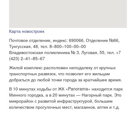
Карта новостроек
Почтовое отделение, индекс: 690066, Отделение №66, ​
Тунгусская, 48, тел. 8‒800‒100‒00‒00
Владивостокская поликлиника № 3, ​Луговая, 55, тел. +7
(423) 2‒41‒85‒67
Жилой комплекс расположен неподалеку от крупных
транспортных развязок, что позволит его жильцам
добраться до любой точки города за кратчайшее время.
В 10 минутах ходьбы от ЖК «Panorama» находится парк
Минного городка, а в 20 минутах — Нагорный парк. Это
микрорайон с развитой инфраструктурой, большим
количеством прогулочных мест, магазинов, аптек и т.д.