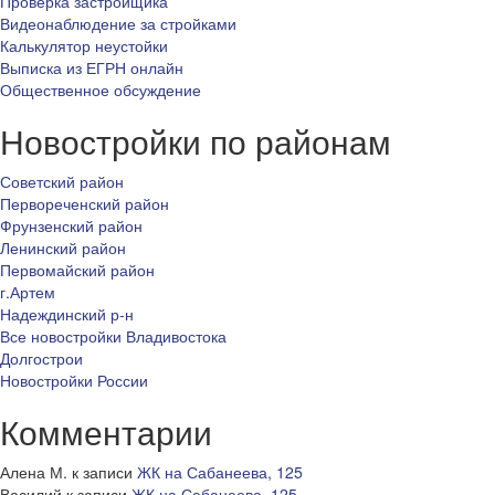
Проверка застройщика
Видеонаблюдение за стройками
Калькулятор неустойки
Выписка из ЕГРН онлайн
Общественное обсуждение
Новостройки по районам
Советский район
Первореченский район
Фрунзенский район
Ленинский район
Первомайский район
г.Артем
Надеждинский р-н
Все новостройки Владивостока
Долгострои
Новостройки России
Комментарии
Алена М.
к записи
ЖК на Сабанеева, 125
Василий
к записи
ЖК на Сабанеева, 125