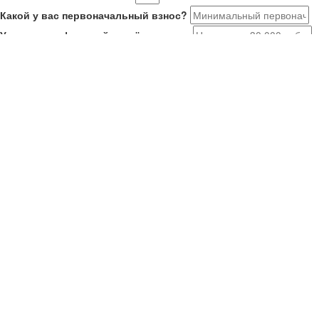
Какой у вас первоначальный взнос?
Укажите комфортный платёж в месяц
Расскажите о себе
Мне 21-35, я в браке или есть ребенок. Ищу новостройку на
ДВ
У меня второй ребенок старше января 2018. Ищу новостройку
У меня есть военный сертификат на покупку
У меня нет семьи или детей
Как вас зовут?
Ваш номер телефона
Получить результаты
Ваше имя
Номер телефона
Отправить