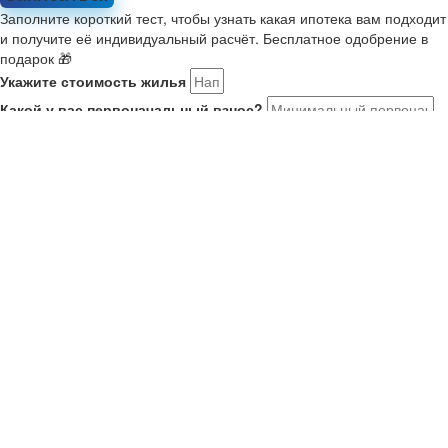
Заполните короткий тест, чтобы узнать какая ипотека вам подходит
и получите её индивидуальный расчёт. Бесплатное одобрение в
подарок 🎁
Укажите стоимость жилья
Какой у вас первоначальный взнос?
Укажите комфортный платёж в месяц
Расскажите о себе
Мне 21-35, я в браке или есть ребенок. Ищу новостройку на
ДВ
У меня второй ребенок старше января 2018. Ищу новостройку
У меня есть военный сертификат на покупку
У меня нет семьи или детей
Как вас зовут?
Ваш номер телефона
Получить результаты
Ваше имя