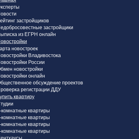
ксперты
овости
ейтинг застройщиков
едобросовестные застройщики
ыписка из ЕГРН онлайн
овостройки
арта новостроек
овостройки Владивостока
овостройки России
бмен новостройки
овостройки онлайн
бщественное обсуждение проектов
роверка регистрации ДДУ
упить квартиру
тудии
-комнатные квартиры
-комнатные квартиры
-комнатные квартиры
-комнатные квартиры
ентхаусы