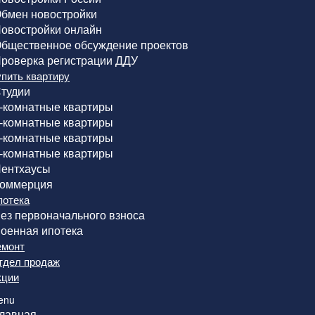
бмен новостройки
овостройки онлайн
бщественное обсуждение проектов
роверка регистрации ДДУ
упить квартиру
тудии
-комнатные квартиры
-комнатные квартиры
-комнатные квартиры
-комнатные квартиры
ентхаусы
оммерция
потека
ез первоначального взноса
оенная ипотека
емонт
тдел продаж
кции
enu
лавная