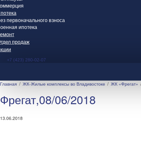
оммерция
потека
ез первоначального взноса
оенная ипотека
емонт
тдел продаж
кции
+7 (423) 280-02-07
Главная
ЖК-Жилые комплексы во Владивостоке
ЖК «Фрегат»
Фрегат,08/06/2018
13.06.2018