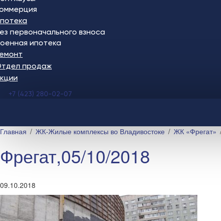
оммерция
потека
ез первоначального взноса
оенная ипотека
емонт
тдел продаж
кции
+7 (423) 280-02-07
Главная
ЖК-Жилые комплексы во Владивостоке
ЖК «Фрегат»
Фрегат,05/10/2018
09.10.2018