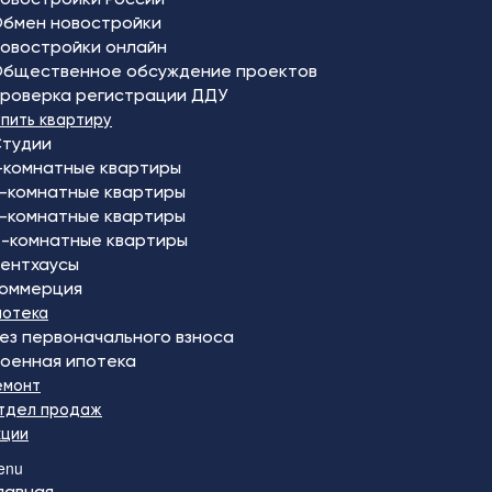
бмен новостройки
овостройки онлайн
бщественное обсуждение проектов
роверка регистрации ДДУ
упить квартиру
тудии
-комнатные квартиры
-комнатные квартиры
-комнатные квартиры
-комнатные квартиры
ентхаусы
оммерция
потека
ез первоначального взноса
оенная ипотека
емонт
тдел продаж
кции
enu
лавная