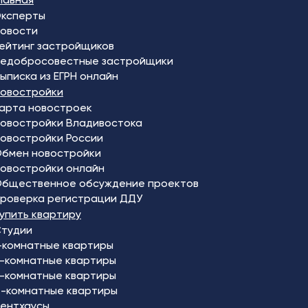
ксперты
овости
ейтинг застройщиков
едобросовестные застройщики
ыписка из ЕГРН онлайн
овостройки
арта новостроек
овостройки Владивостока
овостройки России
бмен новостройки
овостройки онлайн
бщественное обсуждение проектов
роверка регистрации ДДУ
упить квартиру
тудии
-комнатные квартиры
-комнатные квартиры
-комнатные квартиры
-комнатные квартиры
ентхаусы