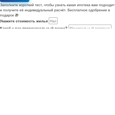
Заполните короткий тест, чтобы узнать какая ипотека вам подходит
и получите её индивидуальный расчёт. Бесплатное одобрение в
подарок 🎁
Укажите стоимость жилья
Какой у вас первоначальный взнос?
Укажите комфортный платёж в месяц
Расскажите о себе
Мне 21-35, я в браке или есть ребенок. Ищу новостройку на
ДВ
У меня второй ребенок старше января 2018. Ищу новостройку
У меня есть военный сертификат на покупку
У меня нет семьи или детей
Как вас зовут?
Ваш номер телефона
Получить результаты
Ваше имя