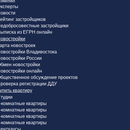
ксперты
овости
ейтинг застройщиков
едобросовестные застройщики
ыписка из ЕГРН онлайн
овостройки
арта новостроек
овостройки Владивостока
овостройки России
бмен новостройки
овостройки онлайн
бщественное обсуждение проектов
роверка регистрации ДДУ
упить квартиру
тудии
-комнатные квартиры
-комнатные квартиры
-комнатные квартиры
-комнатные квартиры
ентхаусы