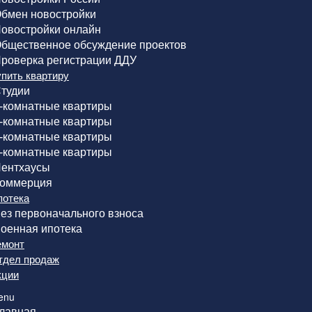
бмен новостройки
овостройки онлайн
бщественное обсуждение проектов
роверка регистрации ДДУ
упить квартиру
тудии
-комнатные квартиры
-комнатные квартиры
-комнатные квартиры
-комнатные квартиры
ентхаусы
оммерция
потека
ез первоначального взноса
оенная ипотека
емонт
тдел продаж
кции
enu
лавная