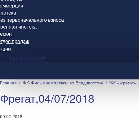
оммерция
потека
ез первоначального взноса
оенная ипотека
емонт
тдел продаж
кции
+7 (423) 280-02-07
Главная
ЖК-Жилые комплексы во Владивостоке
ЖК «Фрегат»
Фрегат,04/07/2018
09.07.2018