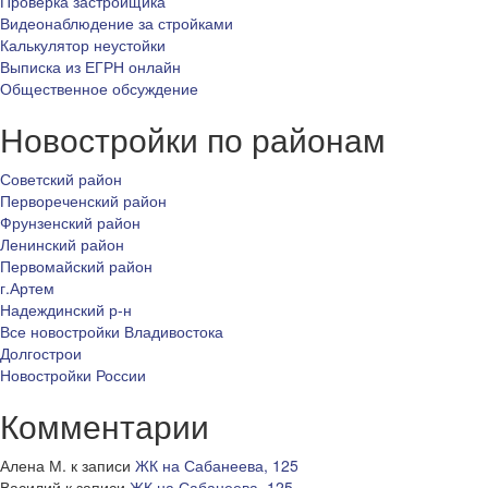
Проверка застройщика
Видеонаблюдение за стройками
Калькулятор неустойки
Выписка из ЕГРН онлайн
Общественное обсуждение
Новостройки по районам
Советский район
Первореченский район
Фрунзенский район
Ленинский район
Первомайский район
г.Артем
Надеждинский р-н
Все новостройки Владивостока
Долгострои
Новостройки России
Комментарии
Алена М.
к записи
ЖК на Сабанеева, 125
Василий
к записи
ЖК на Сабанеева, 125