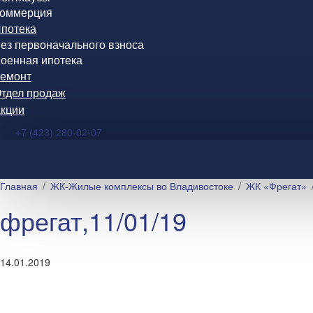
оммерция
потека
ез первоначального взноса
оенная ипотека
емонт
тдел продаж
кции
+7 (423) 280-02-07
Главная
ЖК-Жилые комплексы во Владивостоке
ЖК «Фрегат»
фрегат,11/01/19
14.01.2019