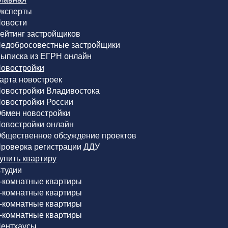
ксперты
овости
ейтинг застройщиков
едобросовестные застройщики
ыписка из ЕГРН онлайн
овостройки
арта новостроек
овостройки Владивостока
овостройки России
бмен новостройки
овостройки онлайн
бщественное обсуждение проектов
роверка регистрации ДДУ
упить квартиру
тудии
-комнатные квартиры
-комнатные квартиры
-комнатные квартиры
-комнатные квартиры
ентхаусы