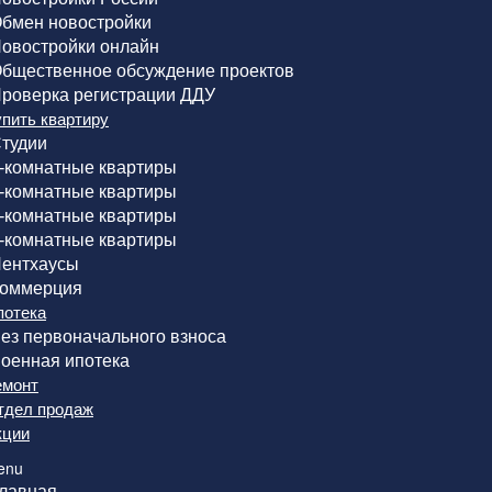
бмен новостройки
овостройки онлайн
бщественное обсуждение проектов
роверка регистрации ДДУ
упить квартиру
тудии
-комнатные квартиры
-комнатные квартиры
-комнатные квартиры
-комнатные квартиры
ентхаусы
оммерция
потека
ез первоначального взноса
оенная ипотека
емонт
тдел продаж
кции
enu
лавная